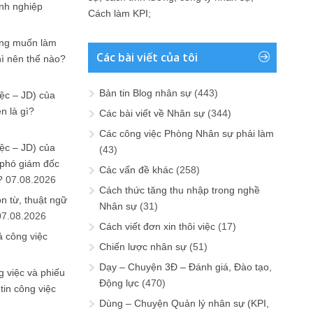
anh nghiệp
Cách làm KPI
;
ưng muốn làm
Các bài viết của tôi
hì nên thế nào?
Bản tin Blog nhân sự
(443)
ệc – JD) của
n là gì?
Các bài viết về Nhân sự
(344)
Các công việc Phòng Nhân sự phải làm
ệc – JD) của
(43)
 phó giám đốc
Các vấn đề khác
(258)
?
07.08.2026
Cách thức tăng thu nhập trong nghề
n từ, thuật ngữ
Nhân sự
(31)
07.08.2026
Cách viết đơn xin thôi việc
(17)
ả công việc
Chiến lược nhân sự
(51)
Dạy – Chuyện 3Đ – Đánh giá, Đào tạo,
 việc và phiếu
Động lực
(470)
tin công việc
Dùng – Chuyện Quản lý nhân sự (KPI,