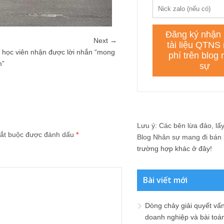
Next →
, học viên nhận được lời nhắn “mong
m”
Lưu ý: Các bên lừa đảo, lấy 
ắt buộc được đánh dấu
*
Blog Nhân sự mang đi bán lạ
trường hợp khác ở đây!
Bài viết mới
Dòng chảy giải quyết vấn
doanh nghiệp và bài toá