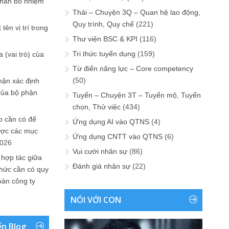
phân bổ nhiệm
Thải – Chuyện 3Q – Quan hệ lao động,
Quy trình, Quy chế
(221)
tên vị trí trong
Thư viện BSC & KPI
(116)
Tri thức tuyển dụng
(159)
 (vai trò) của
Từ điển năng lực – Core competency
(50)
hận xác định
của bộ phận
Tuyển – Chuyện 3T – Tuyển mộ, Tuyển
chọn, Thử việc
(434)
 cần có để
Ứng dụng AI vào QTNS
(4)
ược các mục
Ứng dụng CNTT vào QTNS
(6)
2026
Vui cười nhân sự
(86)
 hợp tác giữa
Đánh giá nhân sự
(22)
chức cần có quy
oàn công ty
NÓI VỚI CON
ển Blog