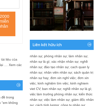
Liên kết hữu ích
nhân sự
;
phòng nhân sự
;
làm nhân sự
;
tài liệu của
nhân sự là gì
;
xác nhận nhân sự
;
nghề
i ....
Xem các
nhân sự
;
đào tạo nhân sự
;
cach quan ly
nhân sự
;
nhân viên nhân sự
;
sách quản trị
nhân sự hay
;
đơn xin nghỉ việc
;
đơn xin
việc
;
kinh nghiệm tìm việc
;
kinh nghiem
viet CV
;
ban nhân sự
;
nghề nhân sự là gì
;
việc làm trưởng phòng nhân sự
;
kiến thức
 đề trong
nhân sự
;
việc làm nhân sự
;
giám đốc nhân
n “em không
sự
;
cách tính lương
;
công ty nhân sự
;