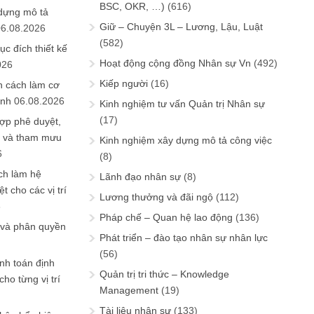
BSC, OKR, …)
(616)
 dựng mô tả
Giữ – Chuyện 3L – Lương, Lậu, Luật
06.08.2026
(582)
ục đích thiết kế
Hoạt động cộng đồng Nhân sự Vn
(492)
026
Kiếp người
(16)
n cách làm cơ
anh
06.08.2026
Kinh nghiệm tư vấn Quản trị Nhân sự
(17)
ợp phê duyệt,
in và tham mưu
Kinh nghiệm xây dựng mô tả công việc
6
(8)
ch làm hệ
Lãnh đạo nhân sự
(8)
t cho các vị trí
Lương thưởng và đãi ngộ
(112)
6
Pháp chế – Quan hệ lao động
(136)
 và phân quyền
Phát triển – đào tạo nhân sự nhân lực
(56)
ính toán định
Quản trị tri thức – Knowledge
ho từng vị trí
Management
(19)
Tài liệu nhân sự
(133)