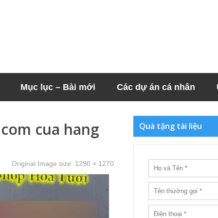
Mục lục – Bài mới
Các dự án cá nhân
m com cua hang
Quà tặng tài liệu
Original Image size:
1290 × 1270