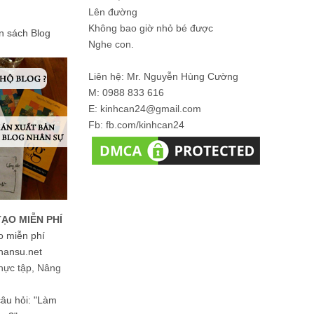
Lên đường
Không bao giờ nhỏ bé được
ản sách Blog
Nghe con.
Liên hệ: Mr. Nguyễn Hùng Cường
M: 0988 833 616
E: kinhcan24@gmail.com
Fb: fb.com/kinhcan24
TẠO MIỄN PHÍ
o miễn phí
hansu.net
hực tập, Nâng
 câu hỏi: "Làm