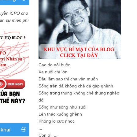
uyền iCPO cho
Nhân sự miễn phí
Cao đo nỗi buồn
Xa nuôi chí lớn
Dẫu làm sao thì cha vẫn muốn
Sống trên đá không chê đá gập ghềnh
Sống trong thung không chê thung nghèo
đói
Sống như sông như suối
Lên thác xuống ghềnh
Không lo cực nhọc
...
 khai
Con ơi, ...