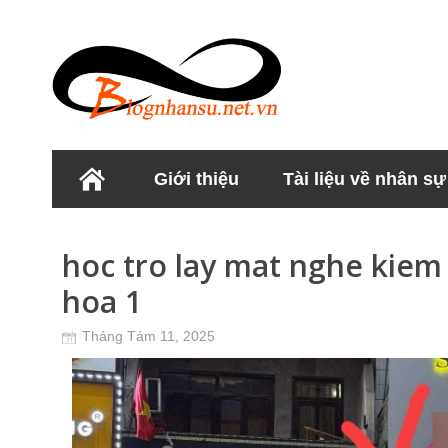
Giới thiệu
Tài liệu về nhân sự
Học viện Nhân sư
hoc tro lay mat nghe kie
hoa 1
Tháng Tám 11, 2025