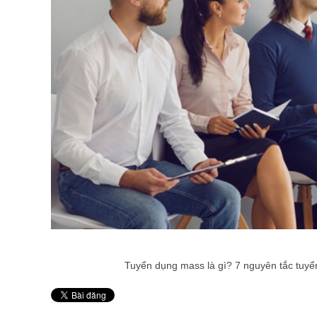
Tuyển dụng mass là gì? 7 nguyên tắc tuyể
Pin It