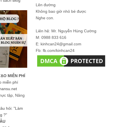
ản sách Blog
Lên đường
Không bao giờ nhỏ bé được
Nghe con.
Liên hệ: Mr. Nguyễn Hùng Cường
M: 0988 833 616
E: kinhcan24@gmail.com
Fb: fb.com/kinhcan24
TẠO MIỄN PHÍ
o miễn phí
hansu.net
hực tập, Nâng
 câu hỏi: "Làm
g ?"
MẪU