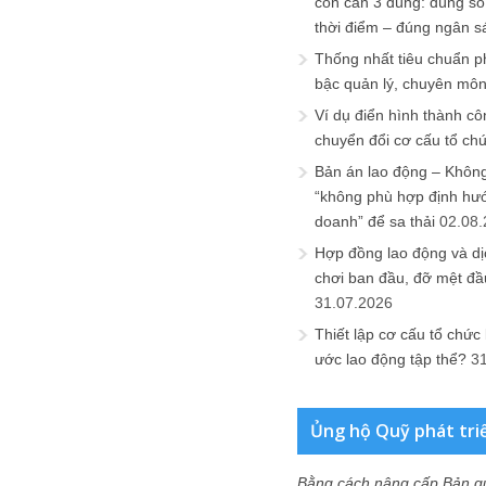
còn cần 3 đúng: đúng số
thời điểm – đúng ngân s
Thống nhất tiêu chuẩn p
bậc quản lý, chuyên mô
Ví dụ điển hình thành cô
chuyển đổi cơ cấu tổ ch
Bản án lao động – Không 
“không phù hợp định hư
doanh” để sa thải
02.08
Hợp đồng lao động và dịc
chơi ban đầu, đỡ mệt đầ
31.07.2026
Thiết lập cơ cấu tổ chức 
ước lao động tập thể?
3
Ủng hộ Quỹ phát tri
Bằng cách nâng cấp Bản q