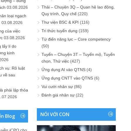
 lượng – đúng
Thải – Chuyện 3Q – Quan hệ lao động,
ách
03.08.2026
Quy trình, Quy chế
(220)
hân loại ngạch
Thư viện BSC & KPI
(116)
n
03.08.2026
Tri thức tuyển dụng
(159)
ng của việc
ức
03.08.2026
Từ điển năng lực – Core competency
(50)
lấy lí do
ớng kinh
Tuyển – Chuyện 3T – Tuyển mộ, Tuyển
.2026
chọn, Thử việc
(427)
h vụ: Rõ luật
Ứng dụng AI vào QTNS
(4)
u về sau
Ứng dụng CNTT vào QTNS
(6)
Vui cười nhân sự
(86)
là phải lập thỏa
Đánh giá nhân sự
(22)
1.07.2026
NÓI VỚI CON
ển Blog
uyền iCPO cho