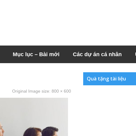
Mục lục – Bài mới
Các dự án cá nhân
Quà tặng tài liệu
Original Image size:
800 × 600