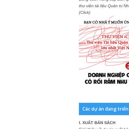
thư viện tài liệu Quản trị 
(Click)
Các dự án đang triển
I. XUẤT BẢN SÁCH