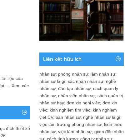
Liên kết hữu ích
nhân sự
;
phòng nhân sự
;
làm nhân sự
;
tài liệu của
nhân sự là gì
;
xác nhận nhân sự
;
nghề
i ....
Xem các
nhân sự
;
đào tạo nhân sự
;
cach quan ly
nhân sự
;
nhân viên nhân sự
;
sách quản trị
nhân sự hay
;
đơn xin nghỉ việc
;
đơn xin
việc
;
kinh nghiệm tìm việc
;
kinh nghiem
viet CV
;
ban nhân sự
;
nghề nhân sự là gì
;
việc làm trưởng phòng nhân sự
;
kiến thức
ục đích thiết kế
nhân sự
;
việc làm nhân sự
;
giám đốc nhân
026
sự
;
cách tính lương
;
công ty nhân sự
;