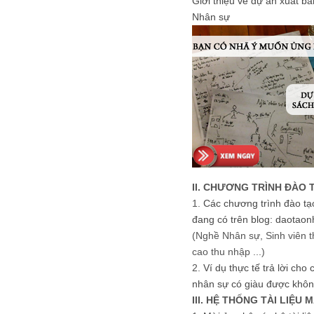
Giới thiệu về dự án xuất b
Nhân sự
II. CHƯƠNG TRÌNH ĐÀO 
1.
Các chương trình đào tạ
đang có trên blog: daotaon
(Nghề Nhân sự, Sinh viên t
cao thu nhập ...)
2.
Ví dụ thực tế trả lời cho
nhân sự có giàu được khôn
III. HỆ THỐNG TÀI LIỆU 