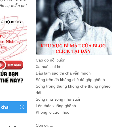
Nhân sự miễn phí
Cao đo nỗi buồn
Xa nuôi chí lớn
Dẫu làm sao thì cha vẫn muốn
Sống trên đá không chê đá gập ghềnh
Sống trong thung không chê thung nghèo
đói
Sống như sông như suối
Lên thác xuống ghềnh
 khai
Không lo cực nhọc
...
Con ơi, ...