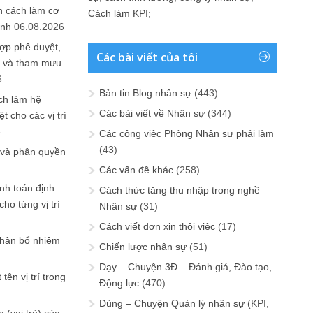
n cách làm cơ
Cách làm KPI
;
anh
06.08.2026
ợp phê duyệt,
Các bài viết của tôi
in và tham mưu
6
Bản tin Blog nhân sự
(443)
ch làm hệ
Các bài viết về Nhân sự
(344)
t cho các vị trí
6
Các công việc Phòng Nhân sự phải làm
(43)
 và phân quyền
Các vấn đề khác
(258)
ính toán định
Cách thức tăng thu nhập trong nghề
ho từng vị trí
Nhân sự
(31)
Cách viết đơn xin thôi việc
(17)
phân bổ nhiệm
Chiến lược nhân sự
(51)
Dạy – Chuyện 3Đ – Đánh giá, Đào tạo,
tên vị trí trong
Động lực
(470)
Dùng – Chuyện Quản lý nhân sự (KPI,