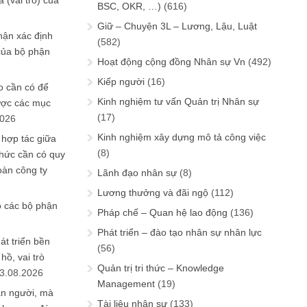
 (vai trò) của
BSC, OKR, …)
(616)
Giữ – Chuyện 3L – Lương, Lậu, Luật
hận xác định
(582)
của bộ phận
Hoạt động cộng đồng Nhân sự Vn
(492)
Kiếp người
(16)
 cần có để
Kinh nghiệm tư vấn Quản trị Nhân sự
ược các mục
(17)
2026
Kinh nghiệm xây dựng mô tả công việc
 hợp tác giữa
(8)
chức cần có quy
oàn công ty
Lãnh đạo nhân sự
(8)
Lương thưởng và đãi ngộ
(112)
o các bộ phận
Pháp chế – Quan hệ lao động
(136)
Phát triển – đào tạo nhân sự nhân lực
át triển bền
(56)
ồ, vai trò
Quản trị tri thức – Knowledge
3.08.2026
Management
(19)
ần người, mà
Tài liệu nhân sự
(133)