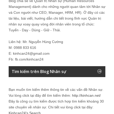
Blog chia sẻ về Quản trị Nhân sự (Human Resources
Management) dành cho những người quan tâm tới Nhân sự
và Con người như CEO, Manager, HRM, HR). Ở đây có các
tài liệu, bài viết, hướng dẫn chi tiết trong lĩnh vực Quản trị
nhân sự xoay quay vòng đời nhân viên trong tổ chức:
Tuyển - Dạy - Dùng - Giữ - Thải.
Liên hệ: Mr. Nguyễn Hùng Cường
M: 0988 833 616
E: kinhcan24@gmail.com
Fb: fb.com/kinhcan24
Tìm kiếm trên Blog Nhân sự
Bạn muốn tìm kiếm thêm thông tin về các vấn đề
Nhân sự
.
Vui lòng click tại đây để tìm kiếm thêm:
http://kinhcan.net/
Đây là công cụ tìm kiếm được tích hợp tìm kiếm khoảng 30
site chuyên về
nhân sự
. Chi tiết vui lòng click tại đây:
Kinhcan24′s Search