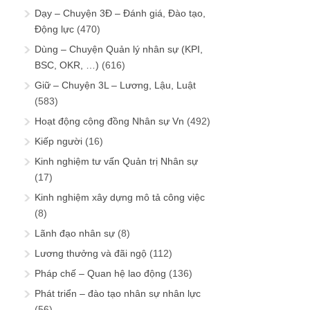
Dạy – Chuyện 3Đ – Đánh giá, Đào tạo,
Động lực
(470)
Dùng – Chuyện Quản lý nhân sự (KPI,
BSC, OKR, …)
(616)
Giữ – Chuyện 3L – Lương, Lậu, Luật
(583)
Hoạt động cộng đồng Nhân sự Vn
(492)
Kiếp người
(16)
Kinh nghiệm tư vấn Quản trị Nhân sự
(17)
Kinh nghiệm xây dựng mô tả công việc
(8)
Lãnh đạo nhân sự
(8)
Lương thưởng và đãi ngộ
(112)
Pháp chế – Quan hệ lao động
(136)
Phát triển – đào tạo nhân sự nhân lực
(56)