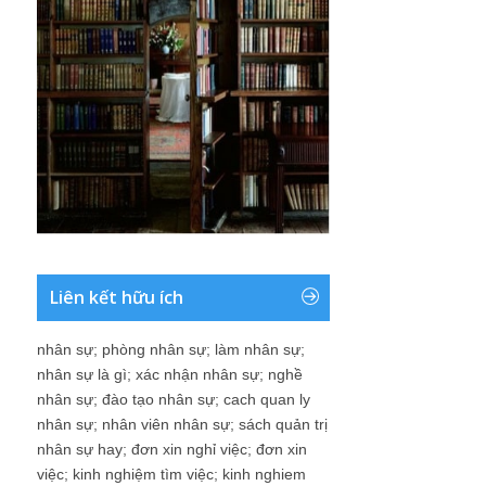
Liên kết hữu ích
nhân sự
;
phòng nhân sự
;
làm nhân sự
;
nhân sự là gì
;
xác nhận nhân sự
;
nghề
nhân sự
;
đào tạo nhân sự
;
cach quan ly
nhân sự
;
nhân viên nhân sự
;
sách quản trị
nhân sự hay
;
đơn xin nghỉ việc
;
đơn xin
việc
;
kinh nghiệm tìm việc
;
kinh nghiem