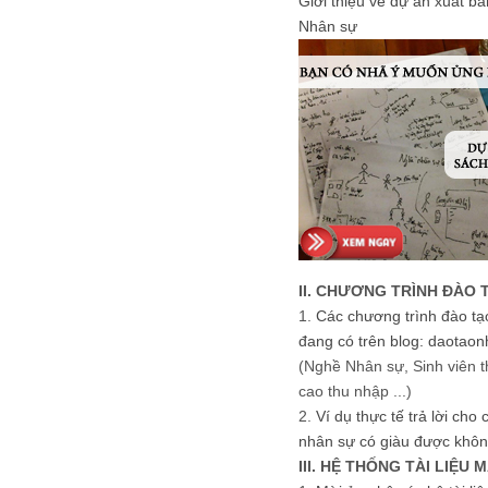
Giới thiệu về dự án xuất b
Nhân sự
II. CHƯƠNG TRÌNH ĐÀO 
1.
Các chương trình đào tạ
đang có trên blog: daotaon
(Nghề Nhân sự, Sinh viên t
cao thu nhập ...)
2.
Ví dụ thực tế trả lời cho
nhân sự có giàu được khôn
III. HỆ THỐNG TÀI LIỆU 