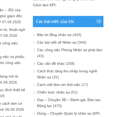
Cách làm KPI
;
ệc – JD) của
 phó giám đốc
Các bài viết của tôi
?
07.08.2026
n từ, thuật ngữ
Bản tin Blog nhân sự
(443)
07.08.2026
Các bài viết về Nhân sự
(344)
ả công việc
Các công việc Phòng Nhân sự phải làm
(43)
 việc và phiếu
tin công việc
Các vấn đề khác
(258)
Cách thức tăng thu nhập trong nghề
 dựng mô tả
Nhân sự
(31)
06.08.2026
Cách viết đơn xin thôi việc
(17)
ục đích thiết kế
Chiến lược nhân sự
(51)
026
Dạy – Chuyện 3Đ – Đánh giá, Đào tạo,
n cách làm cơ
Động lực
(470)
anh
06.08.2026
Dùng – Chuyện Quản lý nhân sự (KPI,