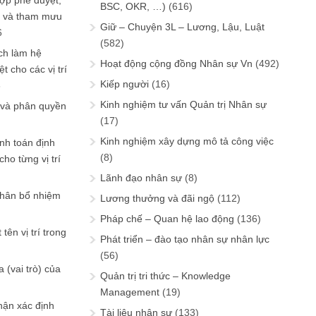
ợp phê duyệt,
BSC, OKR, …)
(616)
in và tham mưu
Giữ – Chuyện 3L – Lương, Lậu, Luật
6
(582)
ch làm hệ
Hoạt động cộng đồng Nhân sự Vn
(492)
t cho các vị trí
Kiếp người
(16)
6
Kinh nghiệm tư vấn Quản trị Nhân sự
 và phân quyền
(17)
Kinh nghiệm xây dựng mô tả công việc
ính toán định
(8)
ho từng vị trí
Lãnh đạo nhân sự
(8)
phân bổ nhiệm
Lương thưởng và đãi ngộ
(112)
Pháp chế – Quan hệ lao động
(136)
tên vị trí trong
Phát triển – đào tạo nhân sự nhân lực
(56)
 (vai trò) của
Quản trị tri thức – Knowledge
Management
(19)
hận xác định
Tài liệu nhân sự
(133)