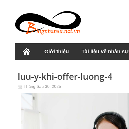
Giới thiệu
Tài liệu về nhân sự
Học viện Nhân sư
luu-y-khi-offer-luong-4
Tháng Sáu 30, 2025