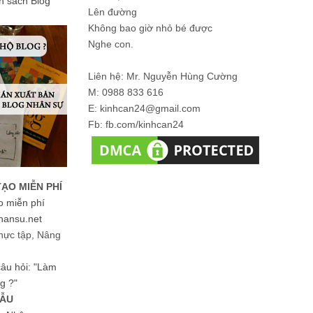
ản sách Blog
Lên đường
Không bao giờ nhỏ bé được
Nghe con.
Liên hệ: Mr. Nguyễn Hùng Cường
M: 0988 833 616
E: kinhcan24@gmail.com
Fb: fb.com/kinhcan24
TẠO MIỄN PHÍ
o miễn phí
hansu.net
hực tập, Nâng
 câu hỏi: "Làm
g ?"
MẪU