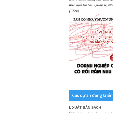
thư viện tài liệu Quản trị 
(Click)
Các dự án đang triển
I. XUẤT BẢN SÁCH