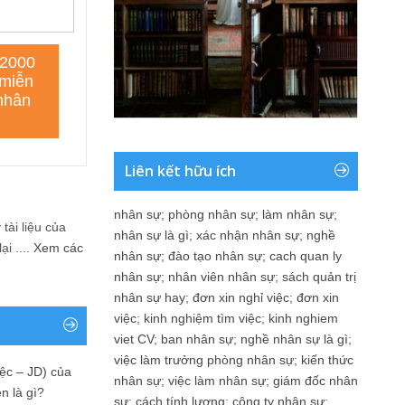
Liên kết hữu ích
nhân sự
;
phòng nhân sự
;
làm nhân sự
;
tài liệu của
nhân sự là gì
;
xác nhận nhân sự
;
nghề
i ....
Xem các
nhân sự
;
đào tạo nhân sự
;
cach quan ly
nhân sự
;
nhân viên nhân sự
;
sách quản trị
nhân sự hay
;
đơn xin nghỉ việc
;
đơn xin
việc
;
kinh nghiệm tìm việc
;
kinh nghiem
viet CV
;
ban nhân sự
;
nghề nhân sự là gì
;
việc làm trưởng phòng nhân sự
;
kiến thức
ệc – JD) của
nhân sự
;
việc làm nhân sự
;
giám đốc nhân
n là gì?
sự
;
cách tính lương
;
công ty nhân sự
;