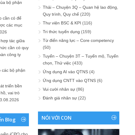
của bộ phận
Thải – Chuyện 3Q – Quan hệ lao động,
Quy trình, Quy chế
(220)
 cần có để
Thư viện BSC & KPI
(116)
ược các mục
Tri thức tuyển dụng
(159)
2026
Từ điển năng lực – Core competency
 hợp tác giữa
(50)
chức cần có quy
oàn công ty
Tuyển – Chuyện 3T – Tuyển mộ, Tuyển
chọn, Thử việc
(433)
o các bộ phận
Ứng dụng AI vào QTNS
(4)
Ứng dụng CNTT vào QTNS
(6)
át triển bền
Vui cười nhân sự
(86)
ồ, vai trò
Đánh giá nhân sự
(22)
3.08.2026
NÓI VỚI CON
ển Blog
uyền iCPO cho