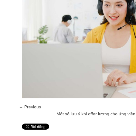
← Previous
Một số lưu ý khi offer lương cho ứng viê
Pin It