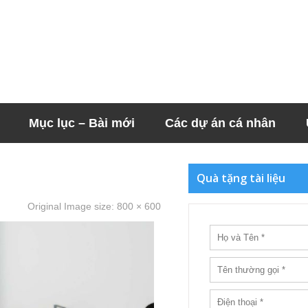
Mục lục – Bài mới
Các dự án cá nhân
Quà tặng tài liệu
Original Image size:
800 × 600