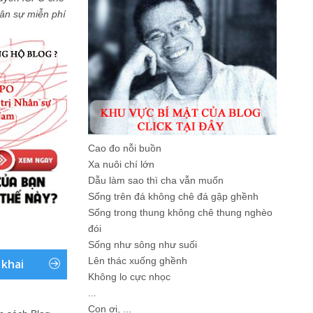
Nhân sự miễn phí
Cao đo nỗi buồn
Xa nuôi chí lớn
Dẫu làm sao thì cha vẫn muốn
Sống trên đá không chê đá gập ghềnh
Sống trong thung không chê thung nghèo
đói
Sống như sông như suối
Lên thác xuống ghềnh
 khai
Không lo cực nhọc
...
Con ơi, ...