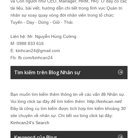
và Con người như CEO, Manager, HRM, HR). Ở đây có các
tài liệu, bài viết, hướng dẫn chi tiết trong lĩnh vực Quản trị
nhân sự xoay quay vòng đời nhân viên trong tổ chức:
Tuyển - Dạy - Dùng - Giữ - Thải.
Liên hệ: Mr. Nguyễn Hùng Cường
M: 0988 833 616
E: kinhcan24@gmail.com
Fb: fb.com/kinhcan24
Tìm kiếm trên Blog Nhân sự
Bạn muốn tìm kiếm thêm thông tin về các vấn đề
Nhân sự
.
Vui lòng click tại đây để tìm kiếm thêm:
http://kinhcan.net/
Đây là công cụ tìm kiếm được tích hợp tìm kiếm khoảng 30
site chuyên về
nhân sự
. Chi tiết vui lòng click tại đây:
Kinhcan24′s Search
Keyword của Blog