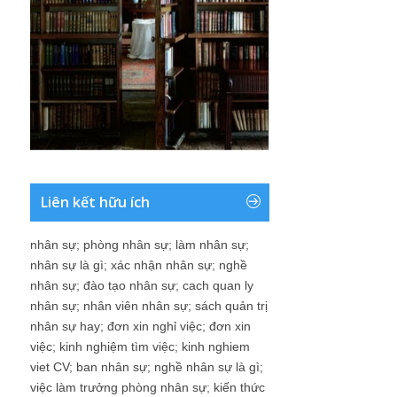
Liên kết hữu ích
nhân sự
;
phòng nhân sự
;
làm nhân sự
;
nhân sự là gì
;
xác nhận nhân sự
;
nghề
nhân sự
;
đào tạo nhân sự
;
cach quan ly
nhân sự
;
nhân viên nhân sự
;
sách quản trị
nhân sự hay
;
đơn xin nghỉ việc
;
đơn xin
việc
;
kinh nghiệm tìm việc
;
kinh nghiem
viet CV
;
ban nhân sự
;
nghề nhân sự là gì
;
việc làm trưởng phòng nhân sự
;
kiến thức