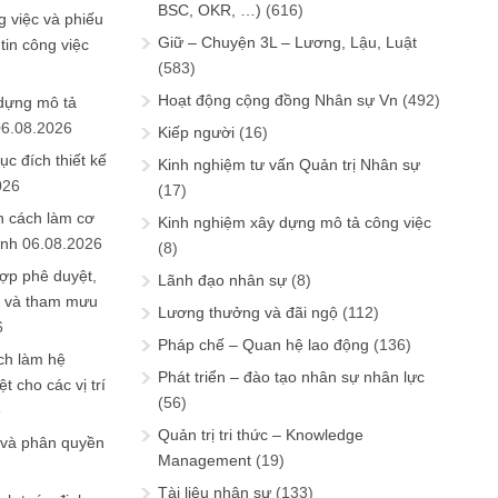
BSC, OKR, …)
(616)
 việc và phiếu
Giữ – Chuyện 3L – Lương, Lậu, Luật
tin công việc
(583)
Hoạt động cộng đồng Nhân sự Vn
(492)
 dựng mô tả
06.08.2026
Kiếp người
(16)
ục đích thiết kế
Kinh nghiệm tư vấn Quản trị Nhân sự
026
(17)
n cách làm cơ
Kinh nghiệm xây dựng mô tả công việc
anh
06.08.2026
(8)
ợp phê duyệt,
Lãnh đạo nhân sự
(8)
in và tham mưu
Lương thưởng và đãi ngộ
(112)
6
Pháp chế – Quan hệ lao động
(136)
ch làm hệ
Phát triển – đào tạo nhân sự nhân lực
t cho các vị trí
(56)
6
Quản trị tri thức – Knowledge
 và phân quyền
Management
(19)
Tài liệu nhân sự
(133)