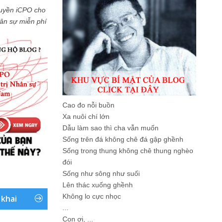
uyền iCPO cho
Nhân sự miễn phí
Cao đo nỗi buồn
Xa nuôi chí lớn
Dẫu làm sao thì cha vẫn muốn
Sống trên đá không chê đá gập ghềnh
Sống trong thung không chê thung nghèo
đói
Sống như sông như suối
Lên thác xuống ghềnh
Không lo cực nhọc
 khai
...
Con ơi, ...