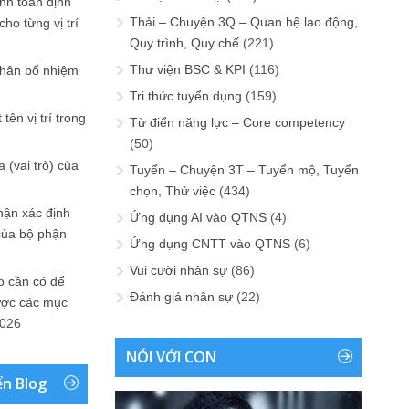
ính toán định
Thải – Chuyện 3Q – Quan hệ lao động,
ho từng vị trí
Quy trình, Quy chế
(221)
Thư viện BSC & KPI
(116)
phân bổ nhiệm
Tri thức tuyển dụng
(159)
tên vị trí trong
Từ điển năng lực – Core competency
(50)
 (vai trò) của
Tuyển – Chuyện 3T – Tuyển mộ, Tuyển
chọn, Thử việc
(434)
hận xác định
Ứng dụng AI vào QTNS
(4)
của bộ phận
Ứng dụng CNTT vào QTNS
(6)
Vui cười nhân sự
(86)
 cần có để
Đánh giá nhân sự
(22)
ược các mục
2026
NÓI VỚI CON
ển Blog