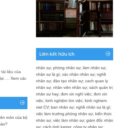
Liên kết hữu ích
nhân sự
;
phòng nhân sự
;
làm nhân sự
;
tài liệu của
nhân sự là gì
;
xác nhận nhân sự
;
nghề
i ....
Xem các
nhân sự
;
đào tạo nhân sự
;
cach quan ly
nhân sự
;
nhân viên nhân sự
;
sách quản trị
nhân sự hay
;
đơn xin nghỉ việc
;
đơn xin
việc
;
kinh nghiệm tìm việc
;
kinh nghiem
viet CV
;
ban nhân sự
;
nghề nhân sự là gì
;
việc làm trưởng phòng nhân sự
;
kiến thức
yên môn của bộ
nhân sự
;
việc làm nhân sự
;
giám đốc nhân
nào?
sự
;
cách tính lương
;
công ty nhân sự
;