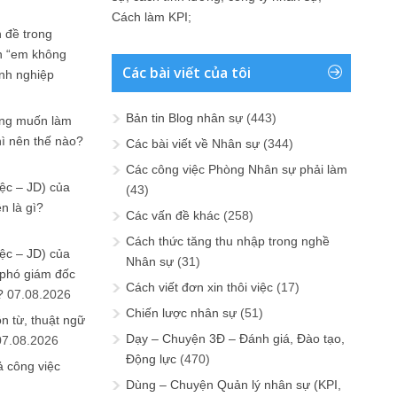
Cách làm KPI
;
 đề trong
n “em không
Các bài viết của tôi
anh nghiệp
Bản tin Blog nhân sự
(443)
ưng muốn làm
hì nên thế nào?
Các bài viết về Nhân sự
(344)
Các công việc Phòng Nhân sự phải làm
ệc – JD) của
(43)
n là gì?
Các vấn đề khác
(258)
Cách thức tăng thu nhập trong nghề
ệc – JD) của
Nhân sự
(31)
 phó giám đốc
Cách viết đơn xin thôi việc
(17)
?
07.08.2026
Chiến lược nhân sự
(51)
n từ, thuật ngữ
Dạy – Chuyện 3Đ – Đánh giá, Đào tạo,
07.08.2026
Động lực
(470)
ả công việc
Dùng – Chuyện Quản lý nhân sự (KPI,