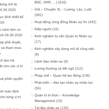
BSC, OKR, …)
(616)
 dựng mô tả
Giữ – Chuyện 3L – Lương, Lậu, Luật
06.08.2026
(582)
ục đích thiết kế
Hoạt động cộng đồng Nhân sự Vn
(492)
026
Kiếp người
(16)
n cách làm cơ
anh
06.08.2026
Kinh nghiệm tư vấn Quản trị Nhân sự
(17)
ợp phê duyệt,
in và tham mưu
Kinh nghiệm xây dựng mô tả công việc
6
(8)
ch làm hệ
Lãnh đạo nhân sự
(8)
t cho các vị trí
Lương thưởng và đãi ngộ
(112)
6
Pháp chế – Quan hệ lao động
(136)
 và phân quyền
Phát triển – đào tạo nhân sự nhân lực
(56)
ính toán định
Quản trị tri thức – Knowledge
ho từng vị trí
Management
(19)
Tài liệu nhân sự
(133)