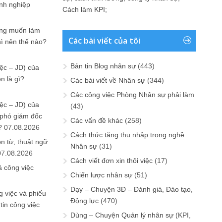
anh nghiệp
Cách làm KPI
;
ưng muốn làm
Các bài viết của tôi
hì nên thế nào?
Bản tin Blog nhân sự
(443)
ệc – JD) của
n là gì?
Các bài viết về Nhân sự
(344)
Các công việc Phòng Nhân sự phải làm
ệc – JD) của
(43)
 phó giám đốc
Các vấn đề khác
(258)
?
07.08.2026
Cách thức tăng thu nhập trong nghề
n từ, thuật ngữ
Nhân sự
(31)
07.08.2026
Cách viết đơn xin thôi việc
(17)
ả công việc
Chiến lược nhân sự
(51)
Dạy – Chuyện 3Đ – Đánh giá, Đào tạo,
 việc và phiếu
Động lực
(470)
tin công việc
Dùng – Chuyện Quản lý nhân sự (KPI,