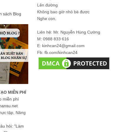
Lên đường
Không bao giờ nhỏ bé được
ản sách Blog
Nghe con.
Liên hệ: Mr. Nguyễn Hùng Cường
M: 0988 833 616
E: kinhcan24@gmail.com
Fb: fb.com/kinhcan24
TẠO MIỄN PHÍ
o miễn phí
hansu.net
hực tập, Nâng
 câu hỏi: "Làm