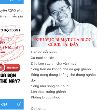
uyền iCPO cho
Nhân sự miễn phí
Cao đo nỗi buồn
Xa nuôi chí lớn
Dẫu làm sao thì cha vẫn muốn
Sống trên đá không chê đá gập ghềnh
Sống trong thung không chê thung nghèo
đói
Sống như sông như suối
Lên thác xuống ghềnh
Không lo cực nhọc
...
 khai
Con ơi, ...