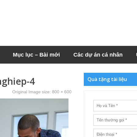
Mục lục – Bài mới
Các dự án cá nhân
nghiep-4
Quà tặng tài liệu
Original Image size:
800 × 600