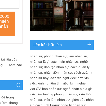
Liên kết hữu ích
nhân sự
;
phòng nhân sự
;
làm nhân sự
;
tài liệu của
nhân sự là gì
;
xác nhận nhân sự
;
nghề
i ....
Xem các
nhân sự
;
đào tạo nhân sự
;
cach quan ly
nhân sự
;
nhân viên nhân sự
;
sách quản trị
nhân sự hay
;
đơn xin nghỉ việc
;
đơn xin
việc
;
kinh nghiệm tìm việc
;
kinh nghiem
viet CV
;
ban nhân sự
;
nghề nhân sự là gì
;
việc làm trưởng phòng nhân sự
;
kiến thức
 đề trong
nhân sự
;
việc làm nhân sự
;
giám đốc nhân
n “em không
sự
;
cách tính lương
;
công ty nhân sự
;