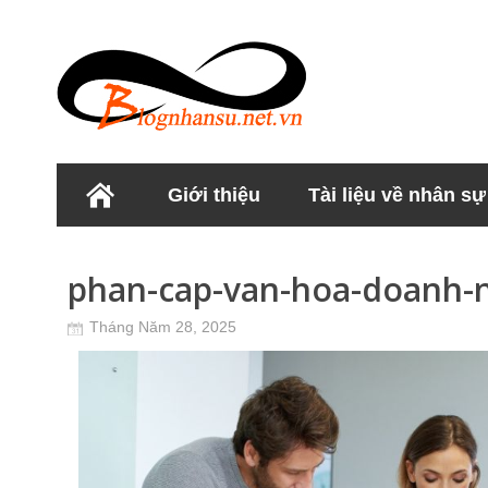
Giới thiệu
Tài liệu về nhân sự
Học viện Nhân sư
phan-cap-van-hoa-doanh-
Tháng Năm 28, 2025