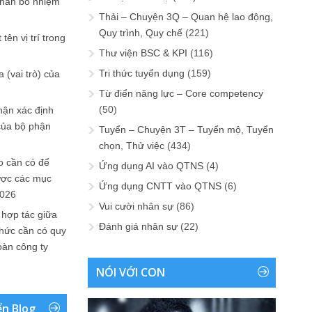
phân bổ nhiệm
Thải – Chuyện 3Q – Quan hệ lao động,
Quy trình, Quy chế
(221)
tên vị trí trong
Thư viện BSC & KPI
(116)
Tri thức tuyển dụng
(159)
 (vai trò) của
Từ điển năng lực – Core competency
(50)
hận xác định
của bộ phận
Tuyển – Chuyện 3T – Tuyển mộ, Tuyển
chọn, Thử việc
(434)
 cần có để
Ứng dụng AI vào QTNS
(4)
ược các mục
Ứng dụng CNTT vào QTNS
(6)
2026
Vui cười nhân sự
(86)
 hợp tác giữa
Đánh giá nhân sự
(22)
chức cần có quy
oàn công ty
NÓI VỚI CON
ển Blog