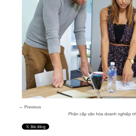
← Previous
Phân cấp văn hóa doanh nghiệp n
Pin It