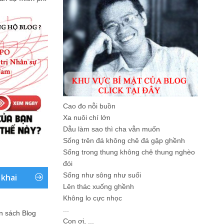
Cao đo nỗi buồn
Xa nuôi chí lớn
Dẫu làm sao thì cha vẫn muốn
Sống trên đá không chê đá gập ghềnh
Sống trong thung không chê thung nghèo
đói
Sống như sông như suối
 khai
Lên thác xuống ghềnh
Không lo cực nhọc
...
ản sách Blog
Con ơi, ...