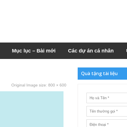
Mục lục – Bài mới
Các dự án cá nhân
Quà tặng tài liệu
Original Image size:
800 × 600