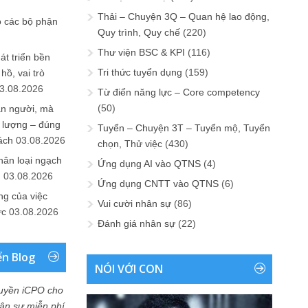
Thải – Chuyện 3Q – Quan hệ lao động,
o các bộ phận
Quy trình, Quy chế
(220)
Thư viện BSC & KPI
(116)
át triển bền
Tri thức tuyển dụng
(159)
ồ, vai trò
3.08.2026
Từ điển năng lực – Core competency
(50)
ần người, mà
 lượng – đúng
Tuyển – Chuyện 3T – Tuyển mộ, Tuyển
ách
03.08.2026
chọn, Thử việc
(430)
hân loại ngạch
Ứng dụng AI vào QTNS
(4)
n
03.08.2026
Ứng dụng CNTT vào QTNS
(6)
ng của việc
Vui cười nhân sự
(86)
ức
03.08.2026
Đánh giá nhân sự
(22)
ển Blog
NÓI VỚI CON
uyền iCPO cho
Nhân sự miễn phí