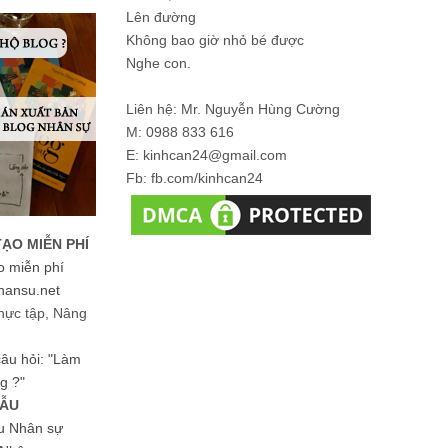
Lên đường
Không bao giờ nhỏ bé được
Nghe con.
Liên hệ: Mr. Nguyễn Hùng Cường
M: 0988 833 616
E: kinhcan24@gmail.com
Fb: fb.com/kinhcan24
TẠO MIỄN PHÍ
o miễn phí
hansu.net
hực tập, Nâng
 câu hỏi: "Làm
g ?"
MẪU
ệu Nhân sự