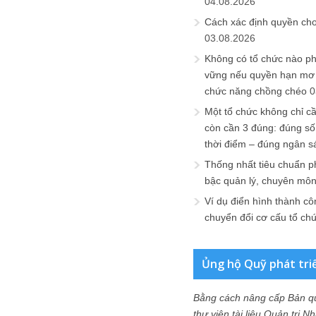
04.08.2026
Cách xác định quyền ch
03.08.2026
Không có tổ chức nào ph
vững nếu quyền hạn mơ h
chức năng chồng chéo
0
Một tổ chức không chỉ c
còn cần 3 đúng: đúng số
thời điểm – đúng ngân s
Thống nhất tiêu chuẩn p
bậc quản lý, chuyên mô
Ví dụ điển hình thành cô
chuyển đổi cơ cấu tổ ch
Ủng hộ Quỹ phát tri
Bằng cách nâng cấp Bản q
thư viện tài liệu Quản trị 