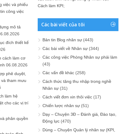
 việc và phiếu
Cách làm KPI
;
tin công việc
Các bài viết của tôi
 dựng mô tả
06.08.2026
Bản tin Blog nhân sự
(443)
ục đích thiết kế
Các bài viết về Nhân sự
(344)
026
Các công việc Phòng Nhân sự phải làm
n cách làm cơ
(43)
anh
06.08.2026
Các vấn đề khác
(258)
ợp phê duyệt,
in và tham mưu
Cách thức tăng thu nhập trong nghề
6
Nhân sự
(31)
ch làm hệ
Cách viết đơn xin thôi việc
(17)
t cho các vị trí
Chiến lược nhân sự
(51)
6
Dạy – Chuyện 3Đ – Đánh giá, Đào tạo,
 và phân quyền
Động lực
(470)
Dùng – Chuyện Quản lý nhân sự (KPI,