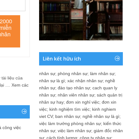
Liên kết hữu ích
nhân sự
;
phòng nhân sự
;
làm nhân sự
;
tài liệu của
nhân sự là gì
;
xác nhận nhân sự
;
nghề
i ....
Xem các
nhân sự
;
đào tạo nhân sự
;
cach quan ly
nhân sự
;
nhân viên nhân sự
;
sách quản trị
nhân sự hay
;
đơn xin nghỉ việc
;
đơn xin
việc
;
kinh nghiệm tìm việc
;
kinh nghiem
viet CV
;
ban nhân sự
;
nghề nhân sự là gì
;
việc làm trưởng phòng nhân sự
;
kiến thức
ả công việc
nhân sự
;
việc làm nhân sự
;
giám đốc nhân
sự
;
cách tính lương
;
công ty nhân sự
;