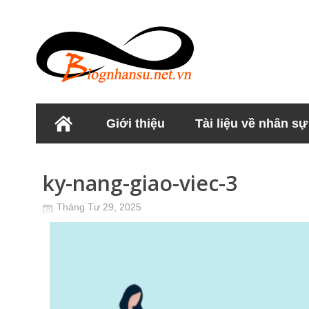
Giới thiệu
Tài liệu về nhân sự
Học viện Nhân sư
ky-nang-giao-viec-3
Tháng Tư 29, 2025