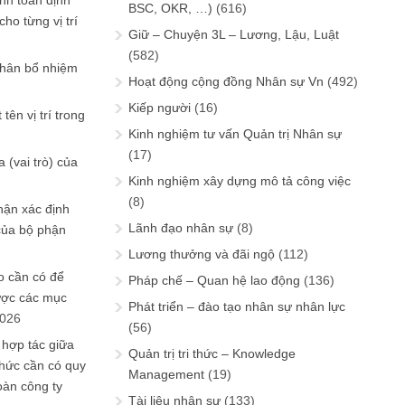
ính toán định
BSC, OKR, …)
(616)
ho từng vị trí
Giữ – Chuyện 3L – Lương, Lậu, Luật
(582)
phân bổ nhiệm
Hoạt động cộng đồng Nhân sự Vn
(492)
Kiếp người
(16)
tên vị trí trong
Kinh nghiệm tư vấn Quản trị Nhân sự
(17)
 (vai trò) của
Kinh nghiệm xây dựng mô tả công việc
(8)
hận xác định
Lãnh đạo nhân sự
(8)
của bộ phận
Lương thưởng và đãi ngộ
(112)
 cần có để
Pháp chế – Quan hệ lao động
(136)
ược các mục
Phát triển – đào tạo nhân sự nhân lực
2026
(56)
 hợp tác giữa
Quản trị tri thức – Knowledge
chức cần có quy
Management
(19)
oàn công ty
Tài liệu nhân sự
(133)