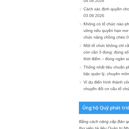
04.08.2026
Cách xác định quyền ch
03.08.2026
Không có tổ chức nào ph
vững nếu quyền hạn mơ h
chức năng chồng chéo
0
Một tổ chức không chỉ c
còn cần 3 đúng: đúng số
thời điểm – đúng ngân s
Thống nhất tiêu chuẩn p
bậc quản lý, chuyên mô
Ví dụ điển hình thành cô
chuyển đổi cơ cấu tổ ch
Ủng hộ Quỹ phát tri
Bằng cách nâng cấp Bản q
thư viện tài liệu Quản trị 