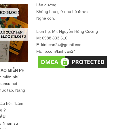
Lên đường
Không bao giờ nhỏ bé được
Nghe con.
Liên hệ: Mr. Nguyễn Hùng Cường
M: 0988 833 616
E: kinhcan24@gmail.com
Fb: fb.com/kinhcan24
TẠO MIỄN PHÍ
o miễn phí
hansu.net
hực tập, Nâng
 câu hỏi: "Làm
g ?"
MẪU
ệu Nhân sự