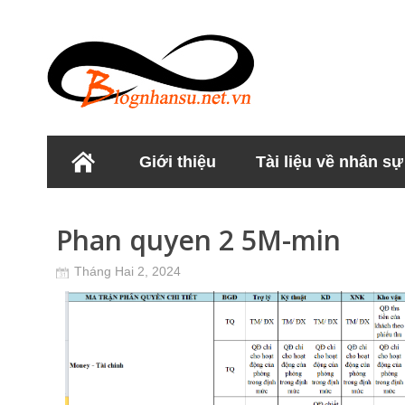
Giới thiệu
Tài liệu về nhân sự
Học viện Nhân sư
Phan quyen 2 5M-min
Tháng Hai 2, 2024