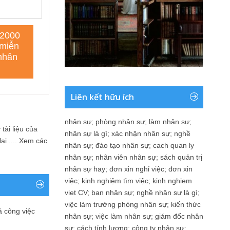
Liên kết hữu ích
nhân sự
;
phòng nhân sự
;
làm nhân sự
;
tài liệu của
nhân sự là gì
;
xác nhận nhân sự
;
nghề
i ....
Xem các
nhân sự
;
đào tạo nhân sự
;
cach quan ly
nhân sự
;
nhân viên nhân sự
;
sách quản trị
nhân sự hay
;
đơn xin nghỉ việc
;
đơn xin
việc
;
kinh nghiệm tìm việc
;
kinh nghiem
viet CV
;
ban nhân sự
;
nghề nhân sự là gì
;
việc làm trưởng phòng nhân sự
;
kiến thức
ả công việc
nhân sự
;
việc làm nhân sự
;
giám đốc nhân
sự
;
cách tính lương
;
công ty nhân sự
;