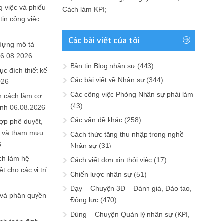
 việc và phiếu
Cách làm KPI
;
tin công việc
Các bài viết của tôi
 dựng mô tả
06.08.2026
Bản tin Blog nhân sự
(443)
ục đích thiết kế
Các bài viết về Nhân sự
(344)
026
Các công việc Phòng Nhân sự phải làm
n cách làm cơ
(43)
anh
06.08.2026
Các vấn đề khác
(258)
ợp phê duyệt,
in và tham mưu
Cách thức tăng thu nhập trong nghề
6
Nhân sự
(31)
ch làm hệ
Cách viết đơn xin thôi việc
(17)
t cho các vị trí
Chiến lược nhân sự
(51)
6
Dạy – Chuyện 3Đ – Đánh giá, Đào tạo,
 và phân quyền
Động lực
(470)
Dùng – Chuyện Quản lý nhân sự (KPI,