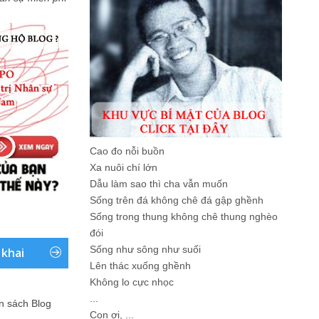
Cao đo nỗi buồn
Xa nuôi chí lớn
Dẫu làm sao thì cha vẫn muốn
Sống trên đá không chê đá gập ghềnh
Sống trong thung không chê thung nghèo
đói
Sống như sông như suối
 khai
Lên thác xuống ghềnh
Không lo cực nhọc
...
ản sách Blog
Con ơi, ...