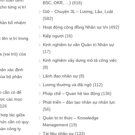
ính toán định
BSC, OKR, …)
(616)
ho từng vị trí
Giữ – Chuyện 3L – Lương, Lậu, Luật
(582)
phân bổ nhiệm
Hoạt động cộng đồng Nhân sự Vn
(492)
Kiếp người
(16)
tên vị trí trong
Kinh nghiệm tư vấn Quản trị Nhân sự
(17)
 (vai trò) của
Kinh nghiệm xây dựng mô tả công việc
(8)
hận xác định
Lãnh đạo nhân sự
(8)
của bộ phận
Lương thưởng và đãi ngộ
(112)
 cần có để
Pháp chế – Quan hệ lao động
(136)
ược các mục
Phát triển – đào tạo nhân sự nhân lực
2026
(56)
 hợp tác giữa
Quản trị tri thức – Knowledge
chức cần có quy
Management
(19)
oàn công ty
Tài liệu nhân sự
(133)