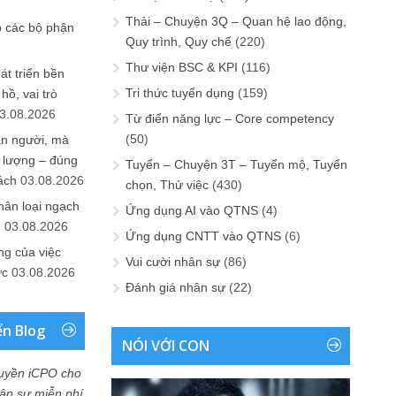
Thải – Chuyện 3Q – Quan hệ lao động,
o các bộ phận
Quy trình, Quy chế
(220)
Thư viện BSC & KPI
(116)
át triển bền
Tri thức tuyển dụng
(159)
ồ, vai trò
3.08.2026
Từ điển năng lực – Core competency
(50)
ần người, mà
 lượng – đúng
Tuyển – Chuyện 3T – Tuyển mộ, Tuyển
ách
03.08.2026
chọn, Thử việc
(430)
hân loại ngạch
Ứng dụng AI vào QTNS
(4)
n
03.08.2026
Ứng dụng CNTT vào QTNS
(6)
ng của việc
Vui cười nhân sự
(86)
ức
03.08.2026
Đánh giá nhân sự
(22)
ển Blog
NÓI VỚI CON
uyền iCPO cho
Nhân sự miễn phí