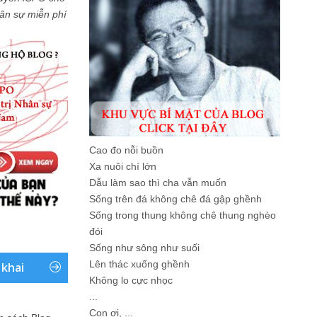
Nhân sự miễn phí
Cao đo nỗi buồn
Xa nuôi chí lớn
Dẫu làm sao thì cha vẫn muốn
Sống trên đá không chê đá gập ghềnh
Sống trong thung không chê thung nghèo
đói
Sống như sông như suối
Lên thác xuống ghềnh
 khai
Không lo cực nhọc
...
Con ơi, ...