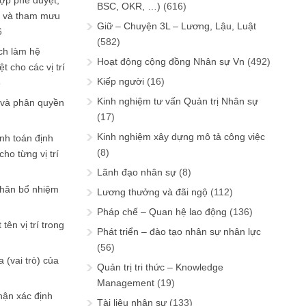
ợp phê duyệt,
BSC, OKR, …)
(616)
in và tham mưu
Giữ – Chuyện 3L – Lương, Lậu, Luật
6
(582)
ch làm hệ
Hoạt động cộng đồng Nhân sự Vn
(492)
t cho các vị trí
Kiếp người
(16)
6
Kinh nghiệm tư vấn Quản trị Nhân sự
 và phân quyền
(17)
Kinh nghiệm xây dựng mô tả công việc
ính toán định
(8)
ho từng vị trí
Lãnh đạo nhân sự
(8)
phân bổ nhiệm
Lương thưởng và đãi ngộ
(112)
Pháp chế – Quan hệ lao động
(136)
tên vị trí trong
Phát triển – đào tạo nhân sự nhân lực
(56)
 (vai trò) của
Quản trị tri thức – Knowledge
Management
(19)
hận xác định
Tài liệu nhân sự
(133)