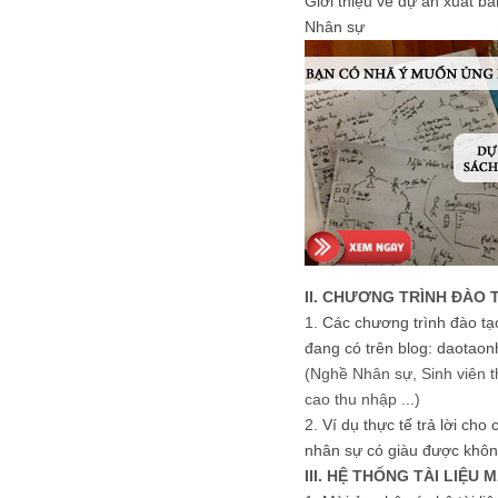
Giới thiệu về dự án xuất b
Nhân sự
II. CHƯƠNG TRÌNH ĐÀO 
1.
Các chương trình đào tạ
đang có trên blog: daotaon
(Nghề Nhân sự, Sinh viên t
cao thu nhập ...)
2.
Ví dụ thực tế trả lời cho
nhân sự có giàu được khôn
III. HỆ THỐNG TÀI LIỆU 