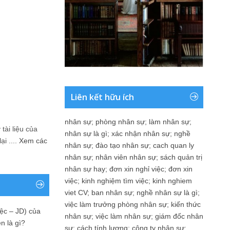
Liên kết hữu ích
nhân sự
;
phòng nhân sự
;
làm nhân sự
;
tài liệu của
nhân sự là gì
;
xác nhận nhân sự
;
nghề
i ....
Xem các
nhân sự
;
đào tạo nhân sự
;
cach quan ly
nhân sự
;
nhân viên nhân sự
;
sách quản trị
nhân sự hay
;
đơn xin nghỉ việc
;
đơn xin
việc
;
kinh nghiệm tìm việc
;
kinh nghiem
viet CV
;
ban nhân sự
;
nghề nhân sự là gì
;
việc làm trưởng phòng nhân sự
;
kiến thức
ệc – JD) của
nhân sự
;
việc làm nhân sự
;
giám đốc nhân
n là gì?
sự
;
cách tính lương
;
công ty nhân sự
;