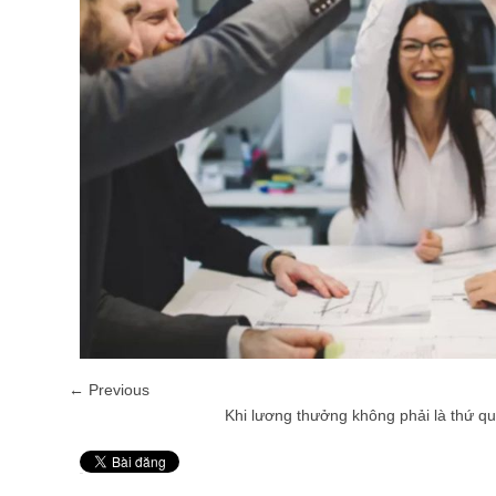
← Previous
Khi lương thưởng không phải là thứ q
Pin It