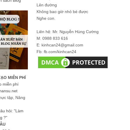
ản sách Blog
Lên đường
Không bao giờ nhỏ bé được
Nghe con.
Liên hệ: Mr. Nguyễn Hùng Cường
M: 0988 833 616
E: kinhcan24@gmail.com
Fb: fb.com/kinhcan24
TẠO MIỄN PHÍ
o miễn phí
hansu.net
hực tập, Nâng
 câu hỏi: "Làm
g ?"
MẪU