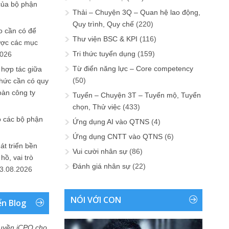
của bộ phận
Thải – Chuyện 3Q – Quan hệ lao động,
Quy trình, Quy chế
(220)
 cần có để
Thư viện BSC & KPI
(116)
ược các mục
Tri thức tuyển dụng
(159)
2026
Từ điển năng lực – Core competency
 hợp tác giữa
(50)
chức cần có quy
oàn công ty
Tuyển – Chuyện 3T – Tuyển mộ, Tuyển
chọn, Thử việc
(433)
o các bộ phận
Ứng dụng AI vào QTNS
(4)
Ứng dụng CNTT vào QTNS
(6)
át triển bền
Vui cười nhân sự
(86)
ồ, vai trò
Đánh giá nhân sự
(22)
3.08.2026
NÓI VỚI CON
ển Blog
uyền iCPO cho