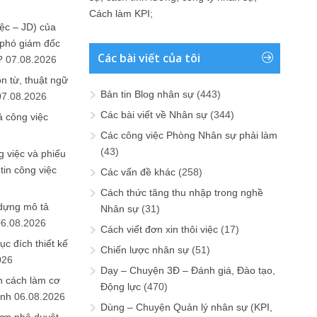
Cách làm KPI
;
ệc – JD) của
 phó giám đốc
Các bài viết của tôi
?
07.08.2026
n từ, thuật ngữ
Bản tin Blog nhân sự
(443)
07.08.2026
Các bài viết về Nhân sự
(344)
ả công việc
Các công việc Phòng Nhân sự phải làm
(43)
 việc và phiếu
tin công việc
Các vấn đề khác
(258)
Cách thức tăng thu nhập trong nghề
 dựng mô tả
Nhân sự
(31)
06.08.2026
Cách viết đơn xin thôi việc
(17)
ục đích thiết kế
Chiến lược nhân sự
(51)
026
Dạy – Chuyện 3Đ – Đánh giá, Đào tạo,
n cách làm cơ
Động lực
(470)
anh
06.08.2026
Dùng – Chuyện Quản lý nhân sự (KPI,