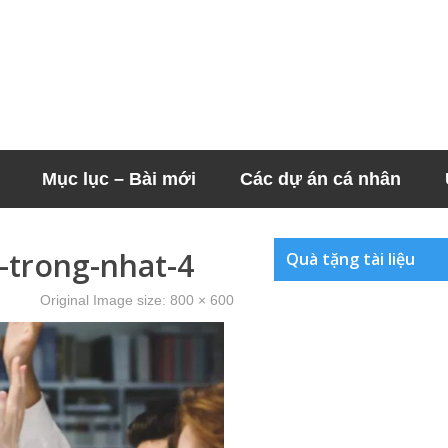
Mục lục – Bài mới
Các dự án cá nhân
-trong-nhat-4
Quà tặng tài liệu
Original Image size:
800 × 600