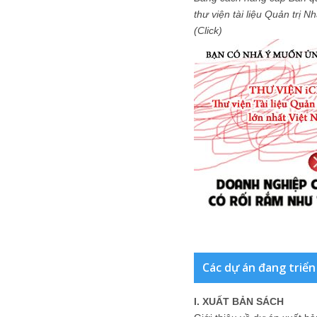
thư viện tài liệu Quản trị 
(Click)
Các dự án đang triển
I. XUẤT BẢN SÁCH