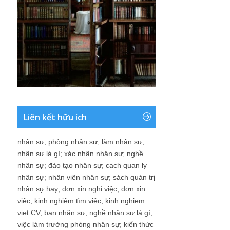
Liên kết hữu ích
nhân sự
;
phòng nhân sự
;
làm nhân sự
;
nhân sự là gì
;
xác nhận nhân sự
;
nghề
nhân sự
;
đào tạo nhân sự
;
cach quan ly
nhân sự
;
nhân viên nhân sự
;
sách quản trị
nhân sự hay
;
đơn xin nghỉ việc
;
đơn xin
việc
;
kinh nghiệm tìm việc
;
kinh nghiem
viet CV
;
ban nhân sự
;
nghề nhân sự là gì
;
việc làm trưởng phòng nhân sự
;
kiến thức