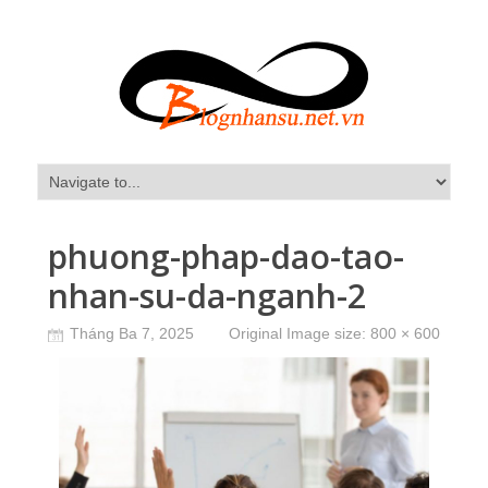
phuong-phap-dao-tao-
nhan-su-da-nganh-2
Tháng Ba 7, 2025
Original Image size:
800 × 600