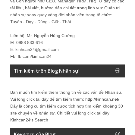
và Con người như CEO, Manager, HRM, HR). Ở đây có các
tài liệu, bài viết, hướng dẫn chi tiết trong lĩnh vực Quản trị
nhân sự xoay quay vòng đời nhân viên trong tổ chức:
Tuyển - Dạy - Dùng - Giữ - Thải.
Liên hệ: Mr. Nguyễn Hùng Cường
M: 0988 833 616
E: kinhcan24@gmail.com
Fb: fb.com/kinhcan24
Tìm kiếm trên Blog Nhân sự
Bạn muốn tìm kiếm thêm thông tin về các vấn đề
Nhân sự
.
Vui lòng click tại đây để tìm kiếm thêm:
http://kinhcan.net/
Đây là công cụ tìm kiếm được tích hợp tìm kiếm khoảng 30
site chuyên về
nhân sự
. Chi tiết vui lòng click tại đây:
Kinhcan24′s Search
Keyword của Blog