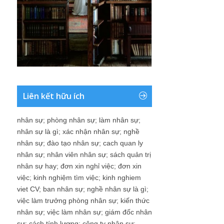
Liên kết hữu ích
nhân sự
;
phòng nhân sự
;
làm nhân sự
;
nhân sự là gì
;
xác nhận nhân sự
;
nghề
nhân sự
;
đào tạo nhân sự
;
cach quan ly
nhân sự
;
nhân viên nhân sự
;
sách quản trị
nhân sự hay
;
đơn xin nghỉ việc
;
đơn xin
việc
;
kinh nghiệm tìm việc
;
kinh nghiem
viet CV
;
ban nhân sự
;
nghề nhân sự là gì
;
việc làm trưởng phòng nhân sự
;
kiến thức
nhân sự
;
việc làm nhân sự
;
giám đốc nhân
sự
;
cách tính lương
;
công ty nhân sự
;