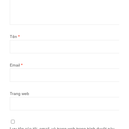
Tên
*
Email
*
Trang web
Lưu tên của tôi, email, và trang web trong trình duyệt này