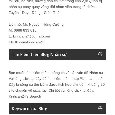
tài liệu, bài viết, hướng dẫn chi tiết trong lĩnh vực Quản trị
nhân sự xoay quay vòng đời nhân viên trong tổ chức:
Tuyển - Dạy - Dùng - Giữ - Thải.
Liên hệ: Mr. Nguyễn Hùng Cường
M: 0988 833 616
E: kinhcan24@gmail.com
Fb: fb.com/kinhcan24
Tìm kiếm trên Blog Nhân sự
Bạn muốn tìm kiếm thêm thông tin về các vấn đề
Nhân sự
.
Vui lòng click tại đây để tìm kiếm thêm:
http://kinhcan.net/
Đây là công cụ tìm kiếm được tích hợp tìm kiếm khoảng 30
site chuyên về
nhân sự
. Chi tiết vui lòng click tại đây:
Kinhcan24′s Search
Keyword của Blog