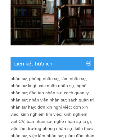
Liên kết hữu ích
nhân sự
;
phòng nhân sự
;
làm nhân sự
;
nhân sự là gì
;
xác nhận nhân sự
;
nghề
nhân sự
;
đào tạo nhân sự
;
cach quan ly
nhân sự
;
nhân viên nhân sự
;
sách quản trị
nhân sự hay
;
đơn xin nghỉ việc
;
đơn xin
việc
;
kinh nghiệm tìm việc
;
kinh nghiem
viet CV
;
ban nhân sự
;
nghề nhân sự là gì
;
việc làm trưởng phòng nhân sự
;
kiến thức
nhân sự
;
việc làm nhân sự
;
giám đốc nhân