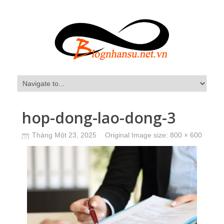
hop-dong-lao-dong-3
Tháng Một 23, 2025
Original Image size:
800 × 600