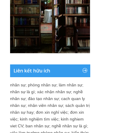
Liên kết hữu ích
nhân sự
;
phòng nhân sự
;
làm nhân sự
;
nhân sự là gì
;
xác nhận nhân sự
;
nghề
nhân sự
;
đào tạo nhân sự
;
cach quan ly
nhân sự
;
nhân viên nhân sự
;
sách quản trị
nhân sự hay
;
đơn xin nghỉ việc
;
đơn xin
việc
;
kinh nghiệm tìm việc
;
kinh nghiem
viet CV
;
ban nhân sự
;
nghề nhân sự là gì
;
việc làm trưởng phòng nhân sự
;
kiến thức