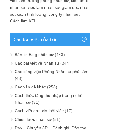
việc làm trưởng phòng nhân sự
;
kiến thức
nhân sự
;
việc làm nhân sự
;
giám đốc nhân
sự
;
cách tính lương
;
công ty nhân sự
;
Cách làm KPI
;
Các bài viết của tôi
Bản tin Blog nhân sự
(443)
Các bài viết về Nhân sự
(344)
Các công việc Phòng Nhân sự phải làm
(43)
Các vấn đề khác
(258)
Cách thức tăng thu nhập trong nghề
Nhân sự
(31)
Cách viết đơn xin thôi việc
(17)
Chiến lược nhân sự
(51)
Dạy – Chuyện 3Đ – Đánh giá, Đào tạo,