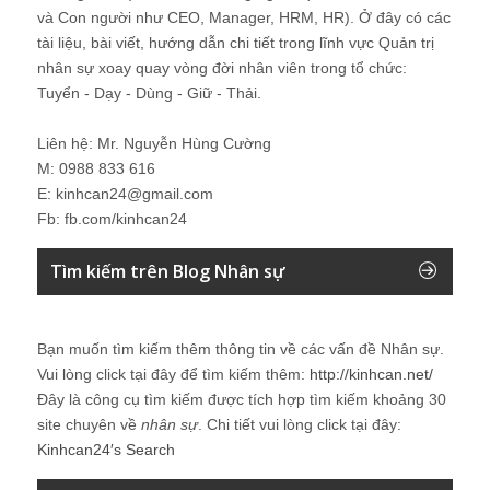
và Con người như CEO, Manager, HRM, HR). Ở đây có các
tài liệu, bài viết, hướng dẫn chi tiết trong lĩnh vực Quản trị
nhân sự xoay quay vòng đời nhân viên trong tổ chức:
Tuyển - Dạy - Dùng - Giữ - Thải.
Liên hệ: Mr. Nguyễn Hùng Cường
M: 0988 833 616
E: kinhcan24@gmail.com
Fb: fb.com/kinhcan24
Tìm kiếm trên Blog Nhân sự
Bạn muốn tìm kiếm thêm thông tin về các vấn đề
Nhân sự
.
Vui lòng click tại đây để tìm kiếm thêm:
http://kinhcan.net/
Đây là công cụ tìm kiếm được tích hợp tìm kiếm khoảng 30
site chuyên về
nhân sự
. Chi tiết vui lòng click tại đây:
Kinhcan24′s Search