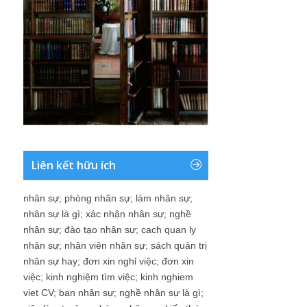
Liên kết hữu ích
nhân sự
;
phòng nhân sự
;
làm nhân sự
;
nhân sự là gì
;
xác nhận nhân sự
;
nghề
nhân sự
;
đào tạo nhân sự
;
cach quan ly
nhân sự
;
nhân viên nhân sự
;
sách quản trị
nhân sự hay
;
đơn xin nghỉ việc
;
đơn xin
việc
;
kinh nghiệm tìm việc
;
kinh nghiem
viet CV
;
ban nhân sự
;
nghề nhân sự là gì
;