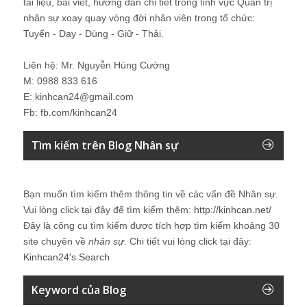
tài liệu, bài viết, hướng dẫn chi tiết trong lĩnh vực Quản trị
nhân sự xoay quay vòng đời nhân viên trong tổ chức:
Tuyển - Dạy - Dùng - Giữ - Thải.
Liên hệ: Mr. Nguyễn Hùng Cường
M: 0988 833 616
E: kinhcan24@gmail.com
Fb: fb.com/kinhcan24
Tìm kiếm trên Blog Nhân sự
Bạn muốn tìm kiếm thêm thông tin về các vấn đề
Nhân sự
.
Vui lòng click tại đây để tìm kiếm thêm:
http://kinhcan.net/
Đây là công cụ tìm kiếm được tích hợp tìm kiếm khoảng 30
site chuyên về
nhân sự
. Chi tiết vui lòng click tại đây:
Kinhcan24′s Search
Keyword của Blog