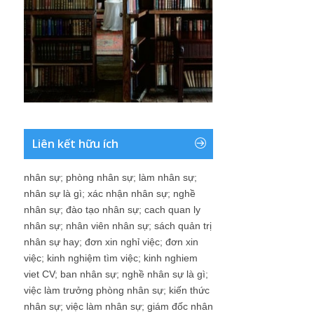
Liên kết hữu ích
nhân sự
;
phòng nhân sự
;
làm nhân sự
;
nhân sự là gì
;
xác nhận nhân sự
;
nghề
nhân sự
;
đào tạo nhân sự
;
cach quan ly
nhân sự
;
nhân viên nhân sự
;
sách quản trị
nhân sự hay
;
đơn xin nghỉ việc
;
đơn xin
việc
;
kinh nghiệm tìm việc
;
kinh nghiem
viet CV
;
ban nhân sự
;
nghề nhân sự là gì
;
việc làm trưởng phòng nhân sự
;
kiến thức
nhân sự
;
việc làm nhân sự
;
giám đốc nhân