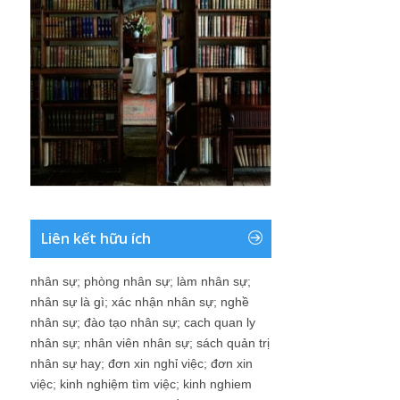
Liên kết hữu ích
nhân sự
;
phòng nhân sự
;
làm nhân sự
;
nhân sự là gì
;
xác nhận nhân sự
;
nghề
nhân sự
;
đào tạo nhân sự
;
cach quan ly
nhân sự
;
nhân viên nhân sự
;
sách quản trị
nhân sự hay
;
đơn xin nghỉ việc
;
đơn xin
việc
;
kinh nghiệm tìm việc
;
kinh nghiem