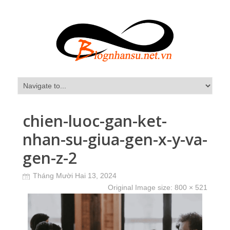
chien-luoc-gan-ket-
nhan-su-giua-gen-x-y-va-
gen-z-2
Tháng Mười Hai 13, 2024
Original Image size:
800 × 521