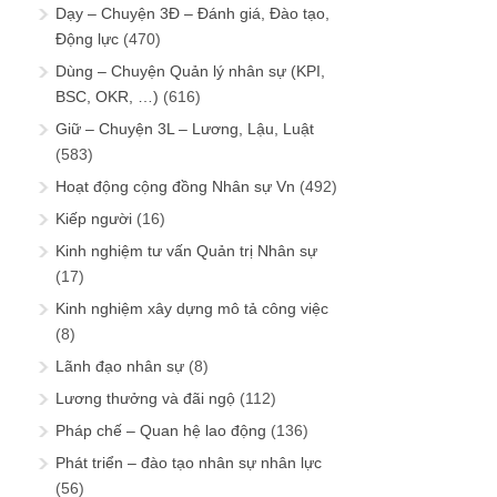
Dạy – Chuyện 3Đ – Đánh giá, Đào tạo,
Động lực
(470)
Dùng – Chuyện Quản lý nhân sự (KPI,
BSC, OKR, …)
(616)
Giữ – Chuyện 3L – Lương, Lậu, Luật
(583)
Hoạt động cộng đồng Nhân sự Vn
(492)
Kiếp người
(16)
Kinh nghiệm tư vấn Quản trị Nhân sự
(17)
Kinh nghiệm xây dựng mô tả công việc
(8)
Lãnh đạo nhân sự
(8)
Lương thưởng và đãi ngộ
(112)
Pháp chế – Quan hệ lao động
(136)
Phát triển – đào tạo nhân sự nhân lực
(56)