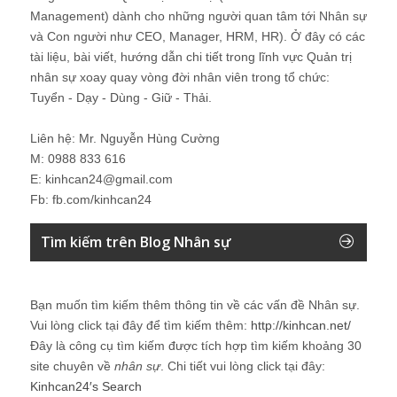
Management) dành cho những người quan tâm tới Nhân sự
và Con người như CEO, Manager, HRM, HR). Ở đây có các
tài liệu, bài viết, hướng dẫn chi tiết trong lĩnh vực Quản trị
nhân sự xoay quay vòng đời nhân viên trong tổ chức:
Tuyển - Dạy - Dùng - Giữ - Thải.
Liên hệ: Mr. Nguyễn Hùng Cường
M: 0988 833 616
E: kinhcan24@gmail.com
Fb: fb.com/kinhcan24
Tìm kiếm trên Blog Nhân sự
Bạn muốn tìm kiếm thêm thông tin về các vấn đề
Nhân sự
.
Vui lòng click tại đây để tìm kiếm thêm:
http://kinhcan.net/
Đây là công cụ tìm kiếm được tích hợp tìm kiếm khoảng 30
site chuyên về
nhân sự
. Chi tiết vui lòng click tại đây:
Kinhcan24′s Search