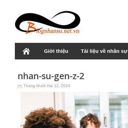
Giới thiệu
Tài liệu về nhân sự
Học viện Nhân sư
nhan-su-gen-z-2
Tháng Mười Hai 12, 2024