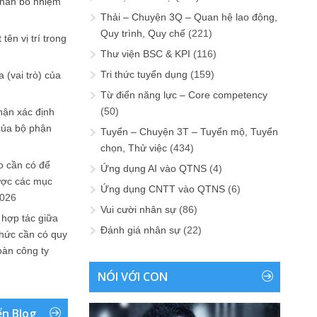
phân bổ nhiệm
Thải – Chuyện 3Q – Quan hệ lao động,
Quy trình, Quy chế
(221)
tên vị trí trong
Thư viện BSC & KPI
(116)
Tri thức tuyển dụng
(159)
 (vai trò) của
Từ điển năng lực – Core competency
(50)
hận xác định
của bộ phận
Tuyển – Chuyện 3T – Tuyển mộ, Tuyển
chọn, Thử việc
(434)
 cần có để
Ứng dụng AI vào QTNS
(4)
ược các mục
Ứng dụng CNTT vào QTNS
(6)
2026
Vui cười nhân sự
(86)
 hợp tác giữa
Đánh giá nhân sự
(22)
chức cần có quy
oàn công ty
NÓI VỚI CON
ển Blog