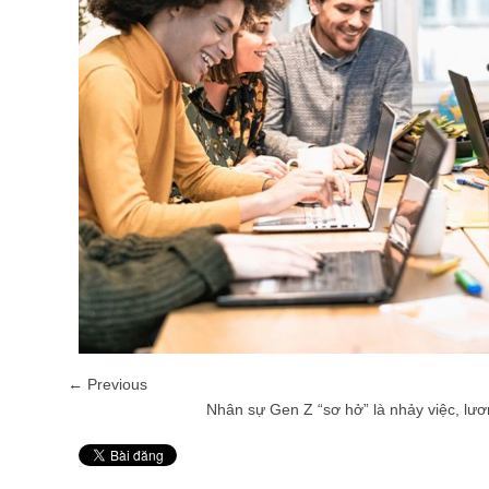
← Previous
Nhân sự Gen Z “sơ hở” là nhảy việc, lư
Pin It