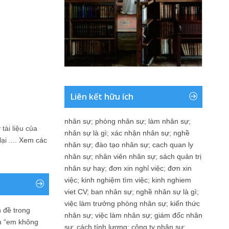
Liên kết hữu ích
nhân sự
;
phòng nhân sự
;
làm nhân sự
;
tài liệu của
nhân sự là gì
;
xác nhận nhân sự
;
nghề
i ....
Xem các
nhân sự
;
đào tạo nhân sự
;
cach quan ly
nhân sự
;
nhân viên nhân sự
;
sách quản trị
nhân sự hay
;
đơn xin nghỉ việc
;
đơn xin
việc
;
kinh nghiệm tìm việc
;
kinh nghiem
viet CV
;
ban nhân sự
;
nghề nhân sự là gì
;
việc làm trưởng phòng nhân sự
;
kiến thức
 đề trong
nhân sự
;
việc làm nhân sự
;
giám đốc nhân
n “em không
sự
;
cách tính lương
;
công ty nhân sự
;