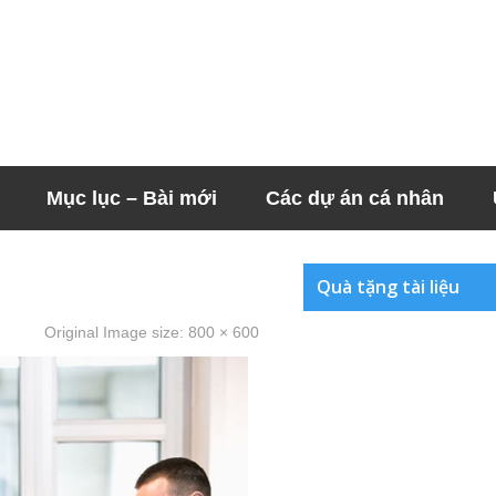
Mục lục – Bài mới
Các dự án cá nhân
Quà tặng tài liệu
Original Image size:
800 × 600