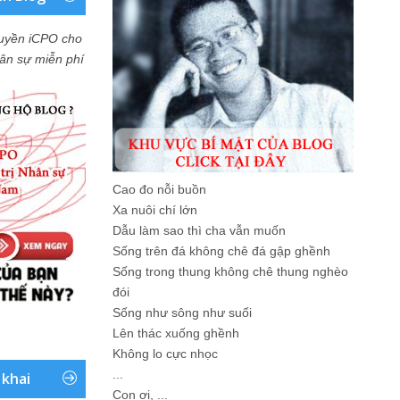
uyền iCPO cho
Nhân sự miễn phí
Cao đo nỗi buồn
Xa nuôi chí lớn
Dẫu làm sao thì cha vẫn muốn
Sống trên đá không chê đá gập ghềnh
Sống trong thung không chê thung nghèo
đói
Sống như sông như suối
Lên thác xuống ghềnh
Không lo cực nhọc
...
 khai
Con ơi, ...