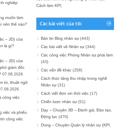
anh nghiệp
Cách làm KPI
;
ưng muốn làm
Các bài viết của tôi
hì nên thế nào?
Bản tin Blog nhân sự
(443)
ệc – JD) của
n là gì?
Các bài viết về Nhân sự
(344)
Các công việc Phòng Nhân sự phải làm
ệc – JD) của
(43)
 phó giám đốc
Các vấn đề khác
(258)
?
07.08.2026
Cách thức tăng thu nhập trong nghề
n từ, thuật ngữ
Nhân sự
(31)
07.08.2026
Cách viết đơn xin thôi việc
(17)
ả công việc
Chiến lược nhân sự
(51)
Dạy – Chuyện 3Đ – Đánh giá, Đào tạo,
 việc và phiếu
Động lực
(470)
tin công việc
Dùng – Chuyện Quản lý nhân sự (KPI,