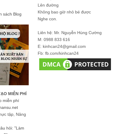
Lên đường
Không bao giờ nhỏ bé được
ản sách Blog
Nghe con.
Liên hệ: Mr. Nguyễn Hùng Cường
M: 0988 833 616
E: kinhcan24@gmail.com
Fb: fb.com/kinhcan24
TẠO MIỄN PHÍ
o miễn phí
hansu.net
hực tập, Nâng
 câu hỏi: "Làm