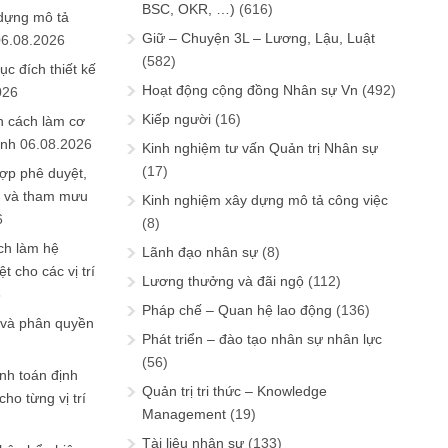
BSC, OKR, …)
(616)
 dựng mô tả
Giữ – Chuyện 3L – Lương, Lậu, Luật
06.08.2026
(582)
ục đích thiết kế
Hoạt động cộng đồng Nhân sự Vn
(492)
026
Kiếp người
(16)
n cách làm cơ
anh
06.08.2026
Kinh nghiệm tư vấn Quản trị Nhân sự
(17)
ợp phê duyệt,
in và tham mưu
Kinh nghiệm xây dựng mô tả công việc
6
(8)
ch làm hệ
Lãnh đạo nhân sự
(8)
t cho các vị trí
Lương thưởng và đãi ngộ
(112)
6
Pháp chế – Quan hệ lao động
(136)
 và phân quyền
Phát triển – đào tạo nhân sự nhân lực
(56)
ính toán định
Quản trị tri thức – Knowledge
ho từng vị trí
Management
(19)
Tài liệu nhân sự
(133)