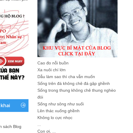
Cao đo nỗi buồn
Xa nuôi chí lớn
Dẫu làm sao thì cha vẫn muốn
Sống trên đá không chê đá gập ghềnh
Sống trong thung không chê thung nghèo
đói
Sống như sông như suối
 khai
Lên thác xuống ghềnh
Không lo cực nhọc
...
ản sách Blog
Con ơi, ...