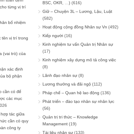
ính toán định
BSC, OKR, …)
(616)
ho từng vị trí
Giữ – Chuyện 3L – Lương, Lậu, Luật
(582)
phân bổ nhiệm
Hoạt động cộng đồng Nhân sự Vn
(492)
Kiếp người
(16)
tên vị trí trong
Kinh nghiệm tư vấn Quản trị Nhân sự
(17)
 (vai trò) của
Kinh nghiệm xây dựng mô tả công việc
(8)
hận xác định
Lãnh đạo nhân sự
(8)
của bộ phận
Lương thưởng và đãi ngộ
(112)
 cần có để
Pháp chế – Quan hệ lao động
(136)
ược các mục
Phát triển – đào tạo nhân sự nhân lực
2026
(56)
 hợp tác giữa
Quản trị tri thức – Knowledge
chức cần có quy
Management
(19)
oàn công ty
Tài liệu nhân sự
(133)