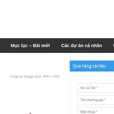
Mục lục – Bài mới
Các dự án cá nhân
Quà tặng tài liệu
Original Image size:
800 × 600