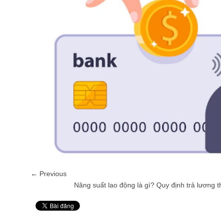
← Previous
Năng suất lao động là gì? Quy định trả lương 
Pin It