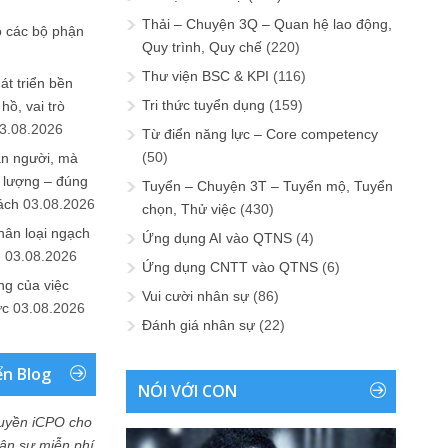
Thải – Chuyện 3Q – Quan hệ lao động,
o các bộ phận
Quy trình, Quy chế
(220)
Thư viện BSC & KPI
(116)
át triển bền
Tri thức tuyển dụng
(159)
ồ, vai trò
3.08.2026
Từ điển năng lực – Core competency
(50)
ần người, mà
 lượng – đúng
Tuyển – Chuyện 3T – Tuyển mộ, Tuyển
ách
03.08.2026
chọn, Thử việc
(430)
hân loại ngạch
Ứng dụng AI vào QTNS
(4)
n
03.08.2026
Ứng dụng CNTT vào QTNS
(6)
ng của việc
Vui cười nhân sự
(86)
ức
03.08.2026
Đánh giá nhân sự
(22)
ển Blog
NÓI VỚI CON
uyền iCPO cho
Nhân sự miễn phí