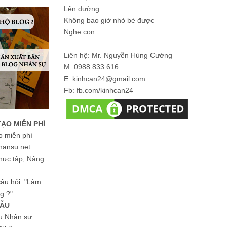
Lên đường
Không bao giờ nhỏ bé được
Nghe con.
Liên hệ: Mr. Nguyễn Hùng Cường
M: 0988 833 616
E: kinhcan24@gmail.com
Fb: fb.com/kinhcan24
TẠO MIỄN PHÍ
o miễn phí
hansu.net
hực tập, Nâng
 câu hỏi: "Làm
g ?"
MẪU
ệu Nhân sự