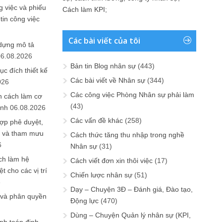
 việc và phiếu
Cách làm KPI
;
tin công việc
Các bài viết của tôi
 dựng mô tả
06.08.2026
Bản tin Blog nhân sự
(443)
ục đích thiết kế
Các bài viết về Nhân sự
(344)
026
Các công việc Phòng Nhân sự phải làm
n cách làm cơ
(43)
anh
06.08.2026
Các vấn đề khác
(258)
ợp phê duyệt,
in và tham mưu
Cách thức tăng thu nhập trong nghề
6
Nhân sự
(31)
ch làm hệ
Cách viết đơn xin thôi việc
(17)
t cho các vị trí
Chiến lược nhân sự
(51)
6
Dạy – Chuyện 3Đ – Đánh giá, Đào tạo,
 và phân quyền
Động lực
(470)
Dùng – Chuyện Quản lý nhân sự (KPI,