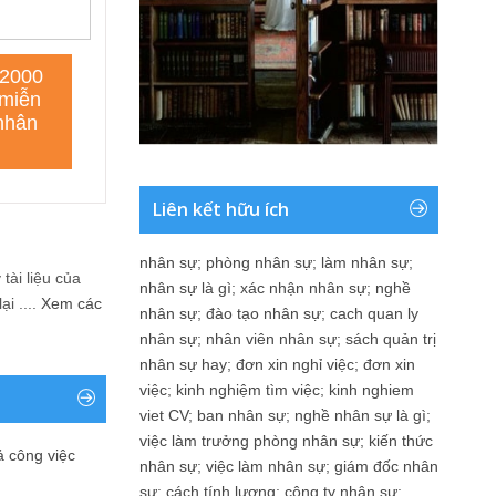
Liên kết hữu ích
nhân sự
;
phòng nhân sự
;
làm nhân sự
;
tài liệu của
nhân sự là gì
;
xác nhận nhân sự
;
nghề
i ....
Xem các
nhân sự
;
đào tạo nhân sự
;
cach quan ly
nhân sự
;
nhân viên nhân sự
;
sách quản trị
nhân sự hay
;
đơn xin nghỉ việc
;
đơn xin
việc
;
kinh nghiệm tìm việc
;
kinh nghiem
viet CV
;
ban nhân sự
;
nghề nhân sự là gì
;
việc làm trưởng phòng nhân sự
;
kiến thức
ả công việc
nhân sự
;
việc làm nhân sự
;
giám đốc nhân
sự
;
cách tính lương
;
công ty nhân sự
;