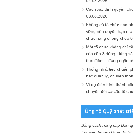
04.08.2026
Cách xác định quyền ch
03.08.2026
Không có tổ chức nào ph
vững nếu quyền hạn mơ h
chức năng chồng chéo
0
Một tổ chức không chỉ c
còn cần 3 đúng: đúng số
thời điểm – đúng ngân s
Thống nhất tiêu chuẩn p
bậc quản lý, chuyên mô
Ví dụ điển hình thành cô
chuyển đổi cơ cấu tổ ch
Ủng hộ Quỹ phát tri
Bằng cách nâng cấp Bản q
thư viện tài liệu Quản trị 