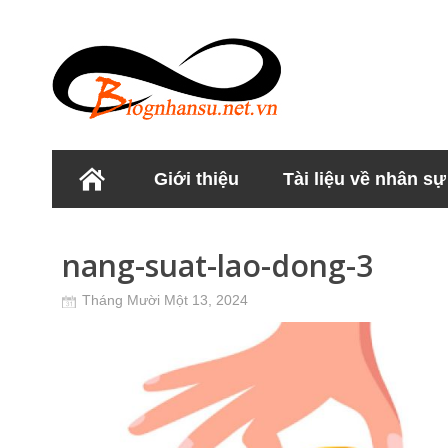
Giới thiệu
Tài liệu về nhân sự
Học viện Nhân sư
nang-suat-lao-dong-3
Tháng Mười Một 13, 2024