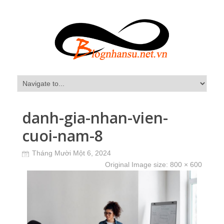
danh-gia-nhan-vien-
cuoi-nam-8
Tháng Mười Một 6, 2024
Original Image size:
800 × 600