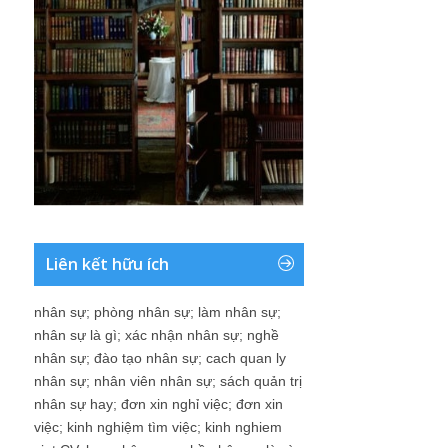
Liên kết hữu ích
nhân sự
;
phòng nhân sự
;
làm nhân sự
;
nhân sự là gì
;
xác nhận nhân sự
;
nghề
nhân sự
;
đào tạo nhân sự
;
cach quan ly
nhân sự
;
nhân viên nhân sự
;
sách quản trị
nhân sự hay
;
đơn xin nghỉ việc
;
đơn xin
việc
;
kinh nghiệm tìm việc
;
kinh nghiem