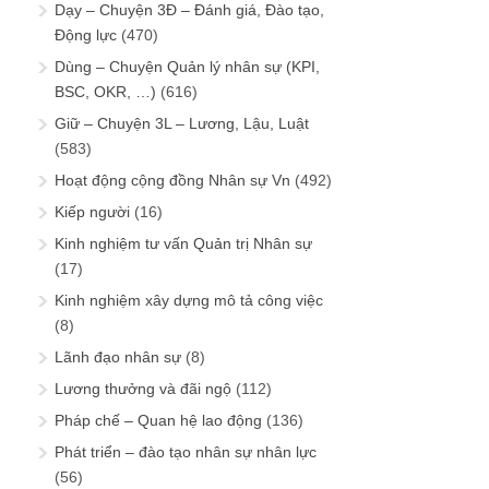
Dạy – Chuyện 3Đ – Đánh giá, Đào tạo,
Động lực
(470)
Dùng – Chuyện Quản lý nhân sự (KPI,
BSC, OKR, …)
(616)
Giữ – Chuyện 3L – Lương, Lậu, Luật
(583)
Hoạt động cộng đồng Nhân sự Vn
(492)
Kiếp người
(16)
Kinh nghiệm tư vấn Quản trị Nhân sự
(17)
Kinh nghiệm xây dựng mô tả công việc
(8)
Lãnh đạo nhân sự
(8)
Lương thưởng và đãi ngộ
(112)
Pháp chế – Quan hệ lao động
(136)
Phát triển – đào tạo nhân sự nhân lực
(56)