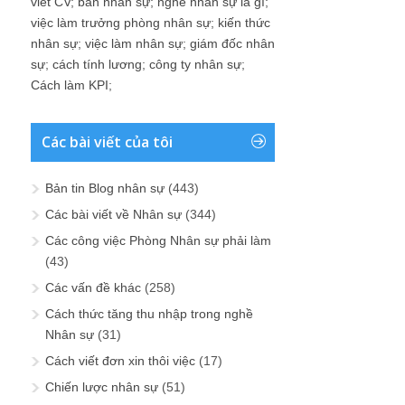
viet CV
;
ban nhân sự
;
nghề nhân sự là gì
;
việc làm trưởng phòng nhân sự
;
kiến thức
nhân sự
;
việc làm nhân sự
;
giám đốc nhân
sự
;
cách tính lương
;
công ty nhân sự
;
Cách làm KPI
;
Các bài viết của tôi
Bản tin Blog nhân sự
(443)
Các bài viết về Nhân sự
(344)
Các công việc Phòng Nhân sự phải làm
(43)
Các vấn đề khác
(258)
Cách thức tăng thu nhập trong nghề
Nhân sự
(31)
Cách viết đơn xin thôi việc
(17)
Chiến lược nhân sự
(51)