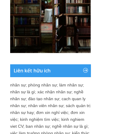
Liên kết hữu ích
nhân sự
;
phòng nhân sự
;
làm nhân sự
;
nhân sự là gì
;
xác nhận nhân sự
;
nghề
nhân sự
;
đào tạo nhân sự
;
cach quan ly
nhân sự
;
nhân viên nhân sự
;
sách quản trị
nhân sự hay
;
đơn xin nghỉ việc
;
đơn xin
việc
;
kinh nghiệm tìm việc
;
kinh nghiem
viet CV
;
ban nhân sự
;
nghề nhân sự là gì
;
việc làm trưởng phòng nhân sự
;
kiến thức