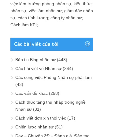
việc làm trưởng phòng nhân sự
;
kiến thức
nhân sự
;
việc làm nhân sự
;
giám đốc nhân
sự
;
cách tính lương
;
công ty nhân sự
;
Cách làm KPI
;
Các bài viết của tôi
Bản tin Blog nhân sự
(443)
Các bài viết về Nhân sự
(344)
Các công việc Phòng Nhân sự phải làm
(43)
Các vấn đề khác
(258)
Cách thức tăng thu nhập trong nghề
Nhân sự
(31)
Cách viết đơn xin thôi việc
(17)
Chiến lược nhân sự
(51)
Dạy – Chuyện 3Đ – Đánh giá, Đào tạo,