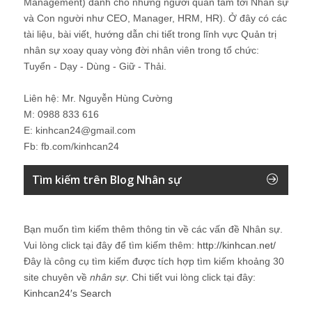
Management) dành cho những người quan tâm tới Nhân sự
và Con người như CEO, Manager, HRM, HR). Ở đây có các
tài liệu, bài viết, hướng dẫn chi tiết trong lĩnh vực Quản trị
nhân sự xoay quay vòng đời nhân viên trong tổ chức:
Tuyển - Dạy - Dùng - Giữ - Thải.
Liên hệ: Mr. Nguyễn Hùng Cường
M: 0988 833 616
E: kinhcan24@gmail.com
Fb: fb.com/kinhcan24
Tìm kiếm trên Blog Nhân sự
Bạn muốn tìm kiếm thêm thông tin về các vấn đề
Nhân sự
.
Vui lòng click tại đây để tìm kiếm thêm:
http://kinhcan.net/
Đây là công cụ tìm kiếm được tích hợp tìm kiếm khoảng 30
site chuyên về
nhân sự
. Chi tiết vui lòng click tại đây:
Kinhcan24′s Search