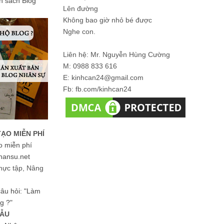
ản sách Blog
Lên đường
Không bao giờ nhỏ bé được
Nghe con.
Liên hệ: Mr. Nguyễn Hùng Cường
M: 0988 833 616
E: kinhcan24@gmail.com
Fb: fb.com/kinhcan24
TẠO MIỄN PHÍ
o miễn phí
hansu.net
hực tập, Nâng
 câu hỏi: "Làm
g ?"
MẪU