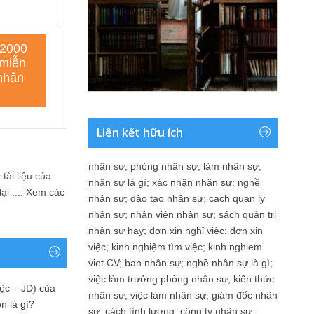
Liên kết hữu ích
nhân sự
;
phòng nhân sự
;
làm nhân sự
;
tài liệu của
nhân sự là gì
;
xác nhận nhân sự
;
nghề
i ....
Xem các
nhân sự
;
đào tạo nhân sự
;
cach quan ly
nhân sự
;
nhân viên nhân sự
;
sách quản trị
nhân sự hay
;
đơn xin nghỉ việc
;
đơn xin
việc
;
kinh nghiệm tìm việc
;
kinh nghiem
viet CV
;
ban nhân sự
;
nghề nhân sự là gì
;
việc làm trưởng phòng nhân sự
;
kiến thức
ệc – JD) của
nhân sự
;
việc làm nhân sự
;
giám đốc nhân
n là gì?
sự
;
cách tính lương
;
công ty nhân sự
;