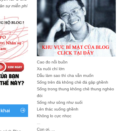
Nhân sự miễn phí
Cao đo nỗi buồn
Xa nuôi chí lớn
Dẫu làm sao thì cha vẫn muốn
Sống trên đá không chê đá gập ghềnh
Sống trong thung không chê thung nghèo
đói
Sống như sông như suối
Lên thác xuống ghềnh
 khai
Không lo cực nhọc
...
Con ơi, ...