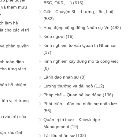
ợp phê duyệt,
BSC, OKR, …)
(616)
in và tham mưu
Giữ – Chuyện 3L – Lương, Lậu, Luật
6
(582)
ch làm hệ
Hoạt động cộng đồng Nhân sự Vn
(492)
t cho các vị trí
Kiếp người
(16)
6
Kinh nghiệm tư vấn Quản trị Nhân sự
 và phân quyền
(17)
Kinh nghiệm xây dựng mô tả công việc
ính toán định
(8)
ho từng vị trí
Lãnh đạo nhân sự
(8)
phân bổ nhiệm
Lương thưởng và đãi ngộ
(112)
Pháp chế – Quan hệ lao động
(136)
tên vị trí trong
Phát triển – đào tạo nhân sự nhân lực
(56)
 (vai trò) của
Quản trị tri thức – Knowledge
Management
(19)
hận xác định
Tài liệu nhân sự
(133)