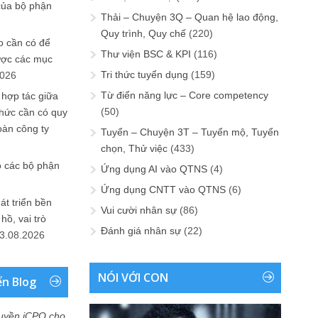
của bộ phận
Thải – Chuyện 3Q – Quan hệ lao động,
Quy trình, Quy chế
(220)
 cần có để
Thư viện BSC & KPI
(116)
ược các mục
Tri thức tuyển dụng
(159)
2026
Từ điển năng lực – Core competency
 hợp tác giữa
(50)
chức cần có quy
oàn công ty
Tuyển – Chuyện 3T – Tuyển mộ, Tuyển
chọn, Thử việc
(433)
o các bộ phận
Ứng dụng AI vào QTNS
(4)
Ứng dụng CNTT vào QTNS
(6)
át triển bền
Vui cười nhân sự
(86)
ồ, vai trò
Đánh giá nhân sự
(22)
3.08.2026
NÓI VỚI CON
ển Blog
uyền iCPO cho