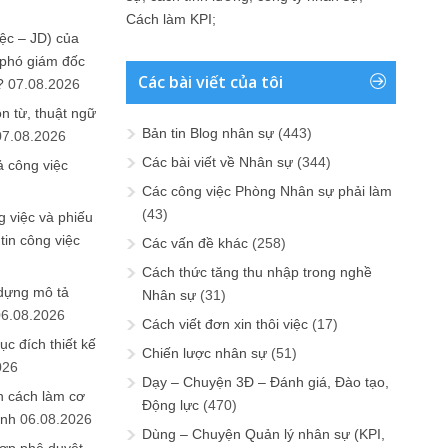
Cách làm KPI
;
ệc – JD) của
 phó giám đốc
Các bài viết của tôi
?
07.08.2026
n từ, thuật ngữ
Bản tin Blog nhân sự
(443)
07.08.2026
Các bài viết về Nhân sự
(344)
ả công việc
Các công việc Phòng Nhân sự phải làm
(43)
 việc và phiếu
tin công việc
Các vấn đề khác
(258)
Cách thức tăng thu nhập trong nghề
 dựng mô tả
Nhân sự
(31)
06.08.2026
Cách viết đơn xin thôi việc
(17)
ục đích thiết kế
Chiến lược nhân sự
(51)
026
Dạy – Chuyện 3Đ – Đánh giá, Đào tạo,
n cách làm cơ
Động lực
(470)
anh
06.08.2026
Dùng – Chuyện Quản lý nhân sự (KPI,