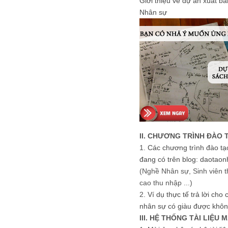
Giới thiệu về dự án xuất b
Nhân sự
II. CHƯƠNG TRÌNH ĐÀO 
1.
Các chương trình đào tạ
đang có trên blog: daotaon
(Nghề Nhân sự, Sinh viên t
cao thu nhập ...)
2.
Ví dụ thực tế trả lời cho
nhân sự có giàu được khôn
III. HỆ THỐNG TÀI LIỆU 