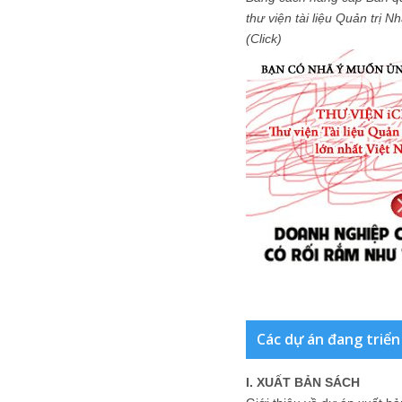
thư viện tài liệu Quản trị 
(Click)
Các dự án đang triển
I. XUẤT BẢN SÁCH