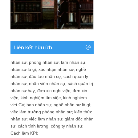
Liên kết hữu ích
nhân sự
;
phòng nhân sự
;
làm nhân sự
;
nhân sự là gì
;
xác nhận nhân sự
;
nghề
nhân sự
;
đào tạo nhân sự
;
cach quan ly
nhân sự
;
nhân viên nhân sự
;
sách quản trị
nhân sự hay
;
đơn xin nghỉ việc
;
đơn xin
việc
;
kinh nghiệm tìm việc
;
kinh nghiem
viet CV
;
ban nhân sự
;
nghề nhân sự là gì
;
việc làm trưởng phòng nhân sự
;
kiến thức
nhân sự
;
việc làm nhân sự
;
giám đốc nhân
sự
;
cách tính lương
;
công ty nhân sự
;
Cách làm KPI
;