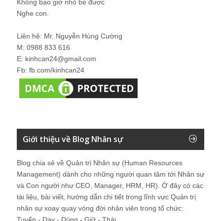
Không bao giờ nhỏ bé được
Nghe con.
Liên hệ: Mr. Nguyễn Hùng Cường
M: 0988 833 616
E: kinhcan24@gmail.com
Fb: fb.com/kinhcan24
Giới thiệu về Blog Nhân sự
Blog chia sẻ về Quản trị Nhân sự (Human Resources
Management) dành cho những người quan tâm tới Nhân sự
và Con người như CEO, Manager, HRM, HR). Ở đây có các
tài liệu, bài viết, hướng dẫn chi tiết trong lĩnh vực Quản trị
nhân sự xoay quay vòng đời nhân viên trong tổ chức:
Tuyển - Dạy - Dùng - Giữ - Thải.