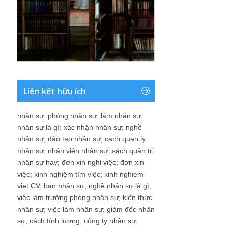
Liên kết hữu ích
nhân sự
;
phòng nhân sự
;
làm nhân sự
;
nhân sự là gì
;
xác nhận nhân sự
;
nghề
nhân sự
;
đào tạo nhân sự
;
cach quan ly
nhân sự
;
nhân viên nhân sự
;
sách quản trị
nhân sự hay
;
đơn xin nghỉ việc
;
đơn xin
việc
;
kinh nghiệm tìm việc
;
kinh nghiem
viet CV
;
ban nhân sự
;
nghề nhân sự là gì
;
việc làm trưởng phòng nhân sự
;
kiến thức
nhân sự
;
việc làm nhân sự
;
giám đốc nhân
sự
;
cách tính lương
;
công ty nhân sự
;