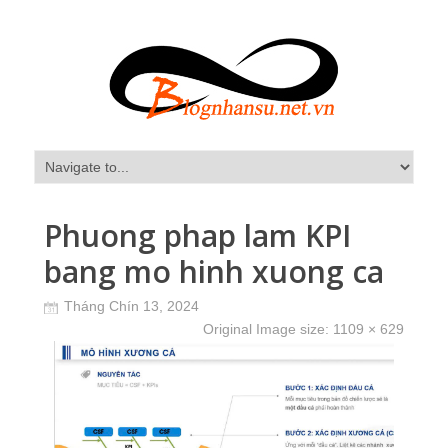
Phuong phap lam KPI
bang mo hinh xuong ca
Tháng Chín 13, 2024
Original Image size:
1109 × 629