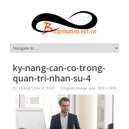
ky-nang-can-co-trong-
quan-tri-nhan-su-4
Tháng Chín 9, 2024
Original Image size:
800 × 600