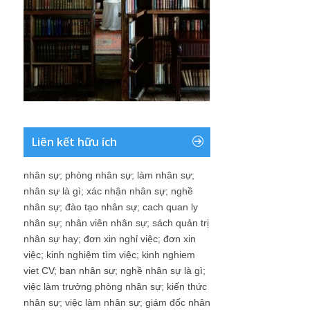
Liên kết hữu ích
nhân sự
;
phòng nhân sự
;
làm nhân sự
;
nhân sự là gì
;
xác nhận nhân sự
;
nghề
nhân sự
;
đào tạo nhân sự
;
cach quan ly
nhân sự
;
nhân viên nhân sự
;
sách quản trị
nhân sự hay
;
đơn xin nghỉ việc
;
đơn xin
việc
;
kinh nghiệm tìm việc
;
kinh nghiem
viet CV
;
ban nhân sự
;
nghề nhân sự là gì
;
việc làm trưởng phòng nhân sự
;
kiến thức
nhân sự
;
việc làm nhân sự
;
giám đốc nhân