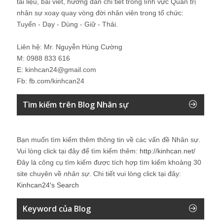
tài liệu, bài viết, hướng dẫn chi tiết trong lĩnh vực Quản trị
nhân sự xoay quay vòng đời nhân viên trong tổ chức:
Tuyển - Dạy - Dùng - Giữ - Thải.
Liên hệ: Mr. Nguyễn Hùng Cường
M: 0988 833 616
E: kinhcan24@gmail.com
Fb: fb.com/kinhcan24
Tìm kiếm trên Blog Nhân sự
Bạn muốn tìm kiếm thêm thông tin về các vấn đề
Nhân sự
.
Vui lòng click tại đây để tìm kiếm thêm:
http://kinhcan.net/
Đây là công cụ tìm kiếm được tích hợp tìm kiếm khoảng 30
site chuyên về
nhân sự
. Chi tiết vui lòng click tại đây:
Kinhcan24′s Search
Keyword của Blog