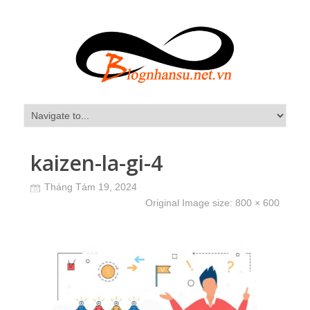
kaizen-la-gi-4
Tháng Tám 19, 2024
Original Image size:
800 × 600