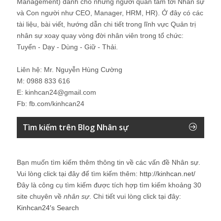
Management) dành cho những người quan tâm tới Nhân sự
và Con người như CEO, Manager, HRM, HR). Ở đây có các
tài liệu, bài viết, hướng dẫn chi tiết trong lĩnh vực Quản trị
nhân sự xoay quay vòng đời nhân viên trong tổ chức:
Tuyển - Dạy - Dùng - Giữ - Thải.
Liên hệ: Mr. Nguyễn Hùng Cường
M: 0988 833 616
E: kinhcan24@gmail.com
Fb: fb.com/kinhcan24
Tìm kiếm trên Blog Nhân sự
Bạn muốn tìm kiếm thêm thông tin về các vấn đề
Nhân sự
.
Vui lòng click tại đây để tìm kiếm thêm:
http://kinhcan.net/
Đây là công cụ tìm kiếm được tích hợp tìm kiếm khoảng 30
site chuyên về
nhân sự
. Chi tiết vui lòng click tại đây:
Kinhcan24′s Search