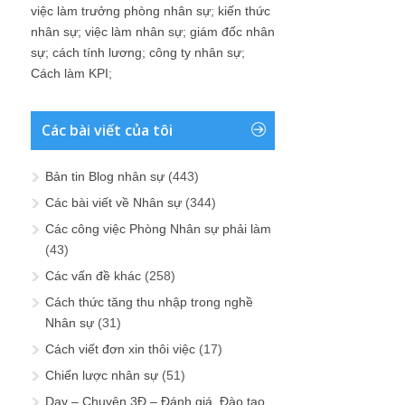
việc làm trưởng phòng nhân sự
;
kiến thức
nhân sự
;
việc làm nhân sự
;
giám đốc nhân
sự
;
cách tính lương
;
công ty nhân sự
;
Cách làm KPI
;
Các bài viết của tôi
Bản tin Blog nhân sự
(443)
Các bài viết về Nhân sự
(344)
Các công việc Phòng Nhân sự phải làm
(43)
Các vấn đề khác
(258)
Cách thức tăng thu nhập trong nghề
Nhân sự
(31)
Cách viết đơn xin thôi việc
(17)
Chiến lược nhân sự
(51)
Dạy – Chuyện 3Đ – Đánh giá, Đào tạo,