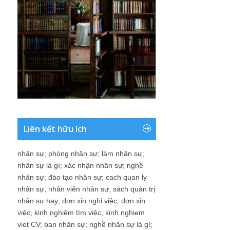
Liên kết hữu ích
nhân sự
;
phòng nhân sự
;
làm nhân sự
;
nhân sự là gì
;
xác nhận nhân sự
;
nghề
nhân sự
;
đào tạo nhân sự
;
cach quan ly
nhân sự
;
nhân viên nhân sự
;
sách quản trị
nhân sự hay
;
đơn xin nghỉ việc
;
đơn xin
việc
;
kinh nghiệm tìm việc
;
kinh nghiem
viet CV
;
ban nhân sự
;
nghề nhân sự là gì
;