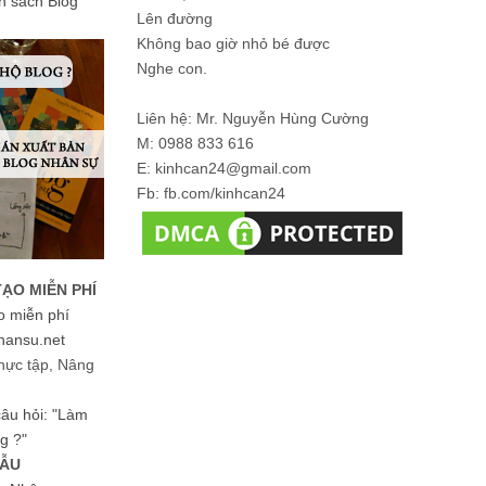
ản sách Blog
Lên đường
Không bao giờ nhỏ bé được
Nghe con.
Liên hệ: Mr. Nguyễn Hùng Cường
M: 0988 833 616
E: kinhcan24@gmail.com
Fb: fb.com/kinhcan24
TẠO MIỄN PHÍ
o miễn phí
hansu.net
hực tập, Nâng
 câu hỏi: "Làm
g ?"
MẪU