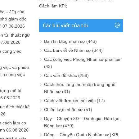
Cách làm KPI
;
ệc – JD) của
 phó giám đốc
Các bài viết của tôi
?
07.08.2026
n từ, thuật ngữ
Bản tin Blog nhân sự
(443)
07.08.2026
Các bài viết về Nhân sự
(344)
ả công việc
Các công việc Phòng Nhân sự phải làm
(43)
 việc và phiếu
tin công việc
Các vấn đề khác
(258)
Cách thức tăng thu nhập trong nghề
 dựng mô tả
Nhân sự
(31)
06.08.2026
Cách viết đơn xin thôi việc
(17)
ục đích thiết kế
Chiến lược nhân sự
(51)
026
Dạy – Chuyện 3Đ – Đánh giá, Đào tạo,
n cách làm cơ
Động lực
(470)
anh
06.08.2026
Dùng – Chuyện Quản lý nhân sự (KPI,