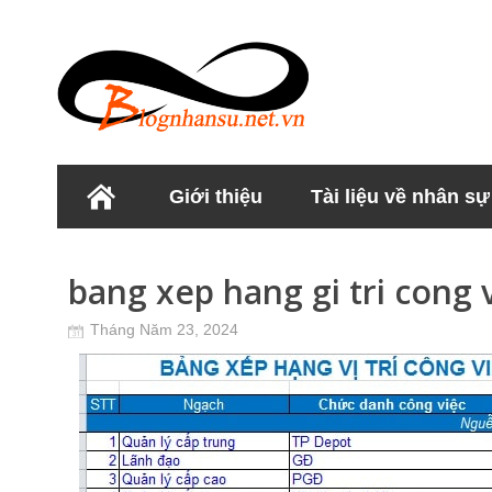
Giới thiệu
Tài liệu về nhân sự
Học viện Nhân sư
bang xep hang gi tri cong 
Tháng Năm 23, 2024