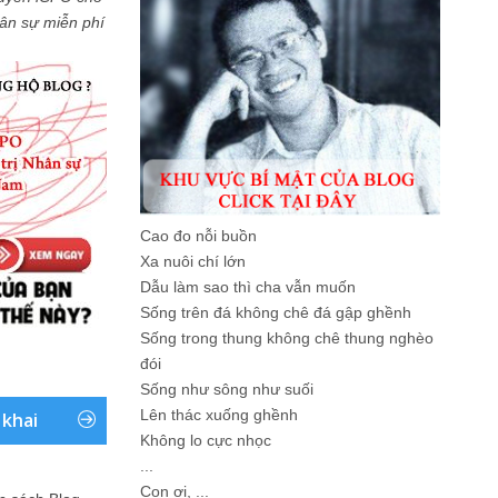
Nhân sự miễn phí
Cao đo nỗi buồn
Xa nuôi chí lớn
Dẫu làm sao thì cha vẫn muốn
Sống trên đá không chê đá gập ghềnh
Sống trong thung không chê thung nghèo
đói
Sống như sông như suối
Lên thác xuống ghềnh
 khai
Không lo cực nhọc
...
Con ơi, ...