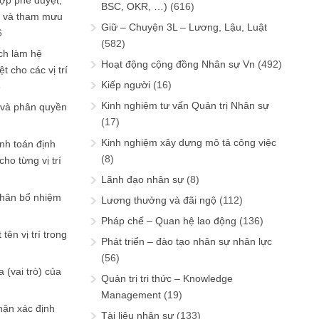
ợp phê duyệt,
BSC, OKR, …)
(616)
in và tham mưu
Giữ – Chuyện 3L – Lương, Lậu, Luật
6
(582)
ch làm hệ
Hoạt động cộng đồng Nhân sự Vn
(492)
t cho các vị trí
Kiếp người
(16)
6
Kinh nghiệm tư vấn Quản trị Nhân sự
 và phân quyền
(17)
Kinh nghiệm xây dựng mô tả công việc
ính toán định
(8)
ho từng vị trí
Lãnh đạo nhân sự
(8)
phân bổ nhiệm
Lương thưởng và đãi ngộ
(112)
Pháp chế – Quan hệ lao động
(136)
tên vị trí trong
Phát triển – đào tạo nhân sự nhân lực
(56)
 (vai trò) của
Quản trị tri thức – Knowledge
Management
(19)
hận xác định
Tài liệu nhân sự
(133)