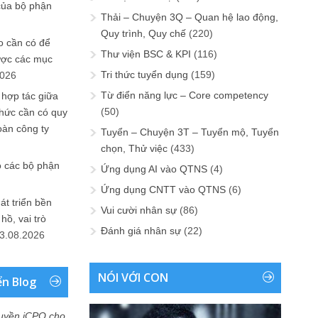
của bộ phận
Thải – Chuyện 3Q – Quan hệ lao động,
Quy trình, Quy chế
(220)
 cần có để
Thư viện BSC & KPI
(116)
ược các mục
Tri thức tuyển dụng
(159)
2026
Từ điển năng lực – Core competency
 hợp tác giữa
(50)
chức cần có quy
oàn công ty
Tuyển – Chuyện 3T – Tuyển mộ, Tuyển
chọn, Thử việc
(433)
o các bộ phận
Ứng dụng AI vào QTNS
(4)
Ứng dụng CNTT vào QTNS
(6)
át triển bền
Vui cười nhân sự
(86)
ồ, vai trò
Đánh giá nhân sự
(22)
3.08.2026
NÓI VỚI CON
ển Blog
uyền iCPO cho