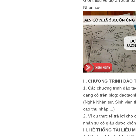
Giới thiệu về dự án xuất b
Nhân sự
II. CHƯƠNG TRÌNH ĐÀO 
1.
Các chương trình đào tạ
đang có trên blog: daotaon
(Nghề Nhân sự, Sinh viên t
cao thu nhập ...)
2.
Ví dụ thực tế trả lời cho
nhân sự có giàu được khôn
III. HỆ THỐNG TÀI LIỆU 