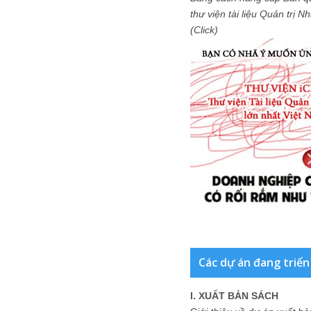
thư viện tài liệu Quản trị 
(Click)
Các dự án đang triển
I. XUẤT BẢN SÁCH