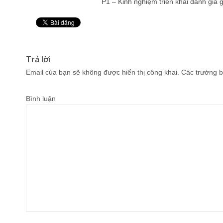
P1 – Kinh nghiệm triển khai đánh giá gi
Pin It
Trả lời
Email của bạn sẽ không được hiển thị công khai.
Các trường b
Bình luận