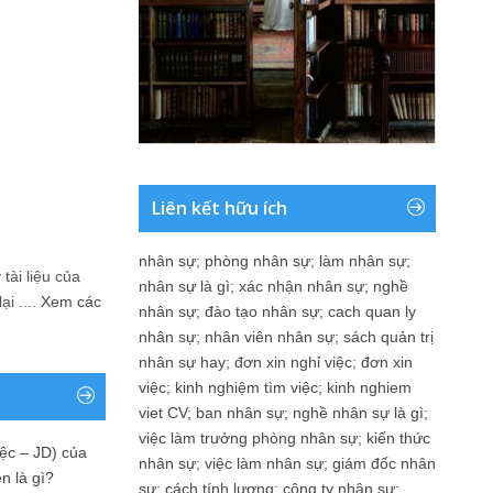
Liên kết hữu ích
nhân sự
;
phòng nhân sự
;
làm nhân sự
;
tài liệu của
nhân sự là gì
;
xác nhận nhân sự
;
nghề
i ....
Xem các
nhân sự
;
đào tạo nhân sự
;
cach quan ly
nhân sự
;
nhân viên nhân sự
;
sách quản trị
nhân sự hay
;
đơn xin nghỉ việc
;
đơn xin
việc
;
kinh nghiệm tìm việc
;
kinh nghiem
viet CV
;
ban nhân sự
;
nghề nhân sự là gì
;
việc làm trưởng phòng nhân sự
;
kiến thức
ệc – JD) của
nhân sự
;
việc làm nhân sự
;
giám đốc nhân
n là gì?
sự
;
cách tính lương
;
công ty nhân sự
;