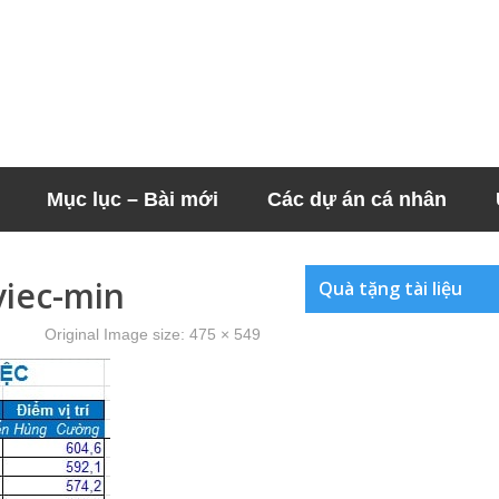
Mục lục – Bài mới
Các dự án cá nhân
viec-min
Quà tặng tài liệu
Original Image size:
475 × 549