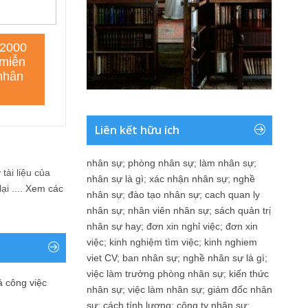
Liên kết hữu ích
nhân sự
;
phòng nhân sự
;
làm nhân sự
;
tài liệu của
nhân sự là gì
;
xác nhận nhân sự
;
nghề
i ....
Xem các
nhân sự
;
đào tạo nhân sự
;
cach quan ly
nhân sự
;
nhân viên nhân sự
;
sách quản trị
nhân sự hay
;
đơn xin nghỉ việc
;
đơn xin
việc
;
kinh nghiệm tìm việc
;
kinh nghiem
viet CV
;
ban nhân sự
;
nghề nhân sự là gì
;
việc làm trưởng phòng nhân sự
;
kiến thức
ả công việc
nhân sự
;
việc làm nhân sự
;
giám đốc nhân
sự
;
cách tính lương
;
công ty nhân sự
;