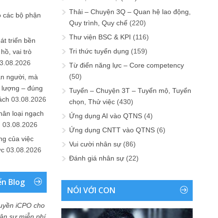
Thải – Chuyện 3Q – Quan hệ lao động,
o các bộ phận
Quy trình, Quy chế
(220)
Thư viện BSC & KPI
(116)
át triển bền
Tri thức tuyển dụng
(159)
ồ, vai trò
3.08.2026
Từ điển năng lực – Core competency
(50)
ần người, mà
 lượng – đúng
Tuyển – Chuyện 3T – Tuyển mộ, Tuyển
ách
03.08.2026
chọn, Thử việc
(430)
hân loại ngạch
Ứng dụng AI vào QTNS
(4)
n
03.08.2026
Ứng dụng CNTT vào QTNS
(6)
ng của việc
Vui cười nhân sự
(86)
ức
03.08.2026
Đánh giá nhân sự
(22)
ển Blog
NÓI VỚI CON
uyền iCPO cho
Nhân sự miễn phí