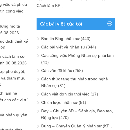
 việc và phiếu
Cách làm KPI
;
tin công việc
Các bài viết của tôi
 dựng mô tả
06.08.2026
Bản tin Blog nhân sự
(443)
ục đích thiết kế
Các bài viết về Nhân sự
(344)
026
Các công việc Phòng Nhân sự phải làm
n cách làm cơ
(43)
anh
06.08.2026
Các vấn đề khác
(258)
ợp phê duyệt,
in và tham mưu
Cách thức tăng thu nhập trong nghề
6
Nhân sự
(31)
ch làm hệ
Cách viết đơn xin thôi việc
(17)
t cho các vị trí
Chiến lược nhân sự
(51)
6
Dạy – Chuyện 3Đ – Đánh giá, Đào tạo,
 và phân quyền
Động lực
(470)
Dùng – Chuyện Quản lý nhân sự (KPI,