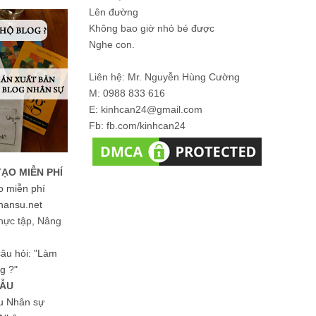
Lên đường
Không bao giờ nhỏ bé được
Nghe con.
Liên hệ: Mr. Nguyễn Hùng Cường
M: 0988 833 616
E: kinhcan24@gmail.com
Fb: fb.com/kinhcan24
TẠO MIỄN PHÍ
o miễn phí
hansu.net
hực tập, Nâng
 câu hỏi: "Làm
g ?"
MẪU
ệu Nhân sự