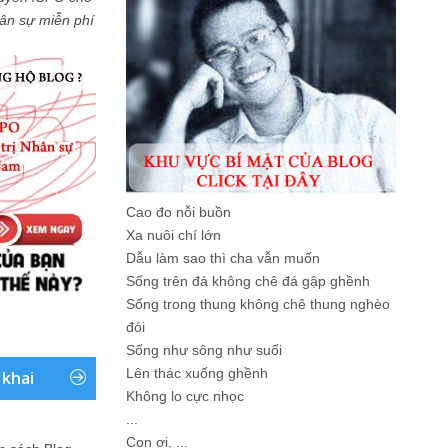
Nhân sự miễn phí
Cao đo nỗi buồn
Xa nuôi chí lớn
Dẫu làm sao thì cha vẫn muốn
Sống trên đá không chê đá gập ghềnh
Sống trong thung không chê thung nghèo
đói
Sống như sông như suối
Lên thác xuống ghềnh
 khai
Không lo cực nhọc
...
Con ơi, ...