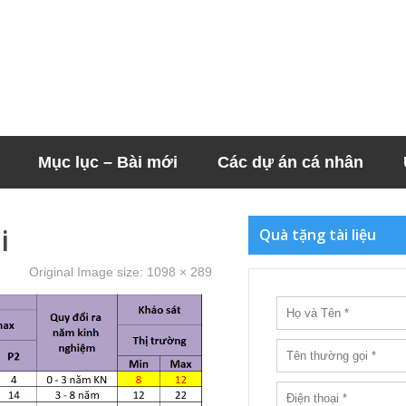
Mục lục – Bài mới
Các dự án cá nhân
i
Quà tặng tài liệu
Original Image size:
1098 × 289