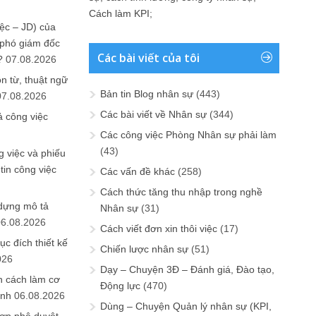
Cách làm KPI
;
ệc – JD) của
 phó giám đốc
Các bài viết của tôi
?
07.08.2026
n từ, thuật ngữ
Bản tin Blog nhân sự
(443)
07.08.2026
Các bài viết về Nhân sự
(344)
ả công việc
Các công việc Phòng Nhân sự phải làm
(43)
 việc và phiếu
tin công việc
Các vấn đề khác
(258)
Cách thức tăng thu nhập trong nghề
 dựng mô tả
Nhân sự
(31)
06.08.2026
Cách viết đơn xin thôi việc
(17)
ục đích thiết kế
Chiến lược nhân sự
(51)
026
Dạy – Chuyện 3Đ – Đánh giá, Đào tạo,
n cách làm cơ
Động lực
(470)
anh
06.08.2026
Dùng – Chuyện Quản lý nhân sự (KPI,