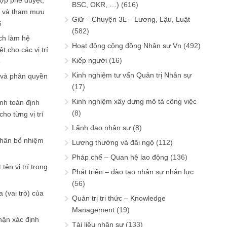
ợp phê duyệt,
BSC, OKR, …)
(616)
in và tham mưu
Giữ – Chuyện 3L – Lương, Lậu, Luật
6
(582)
ch làm hệ
Hoạt động cộng đồng Nhân sự Vn
(492)
t cho các vị trí
Kiếp người
(16)
6
Kinh nghiệm tư vấn Quản trị Nhân sự
 và phân quyền
(17)
Kinh nghiệm xây dựng mô tả công việc
ính toán định
(8)
ho từng vị trí
Lãnh đạo nhân sự
(8)
phân bổ nhiệm
Lương thưởng và đãi ngộ
(112)
Pháp chế – Quan hệ lao động
(136)
tên vị trí trong
Phát triển – đào tạo nhân sự nhân lực
(56)
 (vai trò) của
Quản trị tri thức – Knowledge
Management
(19)
hận xác định
Tài liệu nhân sự
(133)