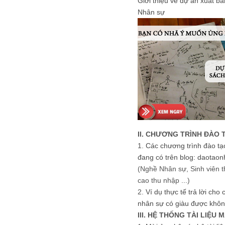
Giới thiệu về dự án xuất b
Nhân sự
II. CHƯƠNG TRÌNH ĐÀO 
1.
Các chương trình đào tạ
đang có trên blog: daotaon
(Nghề Nhân sự, Sinh viên t
cao thu nhập ...)
2.
Ví dụ thực tế trả lời cho
nhân sự có giàu được khôn
III. HỆ THỐNG TÀI LIỆU 