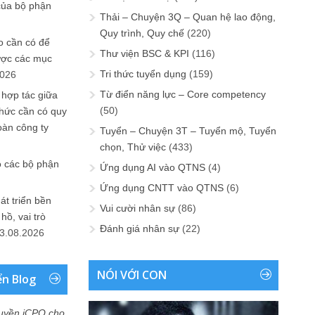
của bộ phận
Thải – Chuyện 3Q – Quan hệ lao động,
Quy trình, Quy chế
(220)
 cần có để
Thư viện BSC & KPI
(116)
ược các mục
Tri thức tuyển dụng
(159)
2026
Từ điển năng lực – Core competency
 hợp tác giữa
(50)
chức cần có quy
oàn công ty
Tuyển – Chuyện 3T – Tuyển mộ, Tuyển
chọn, Thử việc
(433)
o các bộ phận
Ứng dụng AI vào QTNS
(4)
Ứng dụng CNTT vào QTNS
(6)
át triển bền
Vui cười nhân sự
(86)
ồ, vai trò
Đánh giá nhân sự
(22)
3.08.2026
NÓI VỚI CON
ển Blog
uyền iCPO cho