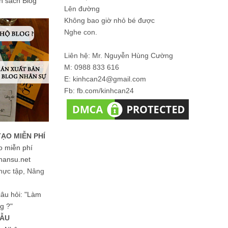
ản sách Blog
Lên đường
Không bao giờ nhỏ bé được
Nghe con.
Liên hệ: Mr. Nguyễn Hùng Cường
M: 0988 833 616
E: kinhcan24@gmail.com
Fb: fb.com/kinhcan24
TẠO MIỄN PHÍ
o miễn phí
hansu.net
hực tập, Nâng
 câu hỏi: "Làm
g ?"
MẪU