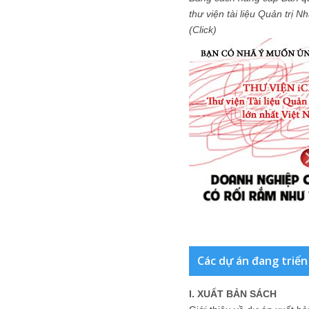
thư viện tài liệu Quản trị 
(Click)
Các dự án đang triển
I. XUẤT BẢN SÁCH