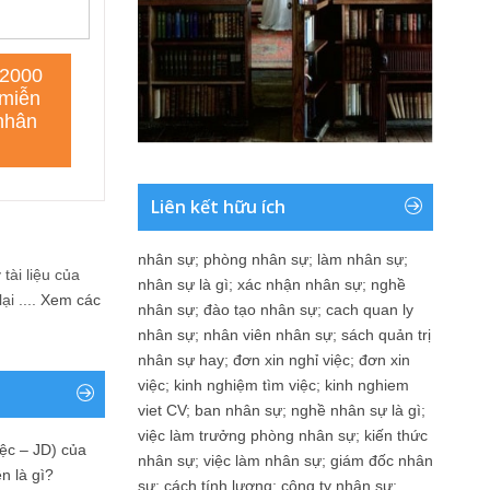
Liên kết hữu ích
nhân sự
;
phòng nhân sự
;
làm nhân sự
;
tài liệu của
nhân sự là gì
;
xác nhận nhân sự
;
nghề
i ....
Xem các
nhân sự
;
đào tạo nhân sự
;
cach quan ly
nhân sự
;
nhân viên nhân sự
;
sách quản trị
nhân sự hay
;
đơn xin nghỉ việc
;
đơn xin
việc
;
kinh nghiệm tìm việc
;
kinh nghiem
viet CV
;
ban nhân sự
;
nghề nhân sự là gì
;
việc làm trưởng phòng nhân sự
;
kiến thức
ệc – JD) của
nhân sự
;
việc làm nhân sự
;
giám đốc nhân
n là gì?
sự
;
cách tính lương
;
công ty nhân sự
;