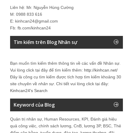
Liên hệ: Mr. Nguyễn Hùng Cường
M: 0988 833 616
E: kinhcan24@gmail.com
Fb: fb.com/kinhcan24
Tìm kiếm trên Blog Nhân sự
Bạn muốn tìm kiếm thêm thông tin về các vấn đề
Nhân sự
.
Vui lòng click tại đây để tìm kiếm thêm:
http://kinhcan.net/
Đây là công cụ tìm kiếm được tích hợp tìm kiếm khoảng 30
site chuyên về
nhân sự
. Chi tiết vui lòng click tại đây:
Kinhcan24′s Search
Keyword của Blog
Quản trị nhân sự, Human Resources, KPI, Đánh giá hiệu
quả công việc, chính sách lương, CnB, lương 3P, BSC, Thẻ
điểm cân bằng, tuyển dụng, đào tạo, lương thưởng, đãi