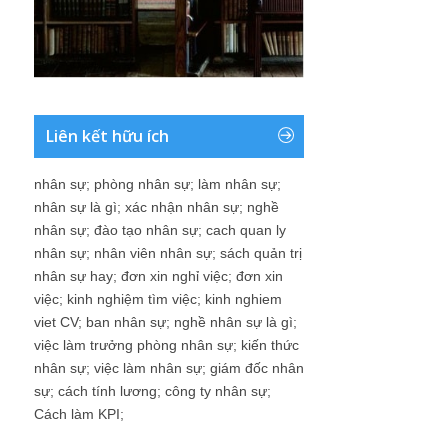
Liên kết hữu ích
nhân sự
;
phòng nhân sự
;
làm nhân sự
;
nhân sự là gì
;
xác nhận nhân sự
;
nghề
nhân sự
;
đào tạo nhân sự
;
cach quan ly
nhân sự
;
nhân viên nhân sự
;
sách quản trị
nhân sự hay
;
đơn xin nghỉ việc
;
đơn xin
việc
;
kinh nghiệm tìm việc
;
kinh nghiem
viet CV
;
ban nhân sự
;
nghề nhân sự là gì
;
việc làm trưởng phòng nhân sự
;
kiến thức
nhân sự
;
việc làm nhân sự
;
giám đốc nhân
sự
;
cách tính lương
;
công ty nhân sự
;
Cách làm KPI
;