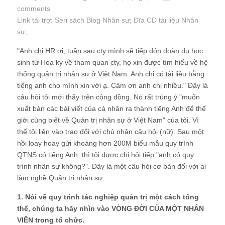
comments
Link tài trợ:
Seri sách Blog Nhân sự
; Đĩa CD
tài liệu Nhân
sự
;
"Anh chị HR ơi, tuần sau cty mình sẽ tiếp đón đoàn du học
sinh từ Hoa kỳ về tham quan cty, họ xin được tìm hiểu về hệ
thống quản trị nhân sự ở Việt Nam. Anh chị có tài liệu bằng
tiếng anh cho mình xin với ạ. Cảm ơn anh chị nhiều." Đây là
câu hỏi tôi mới thấy trên cộng đồng. Nó rất trúng ý "muốn
xuất bản các bài viết của cá nhân ra thành tiếng Anh để thế
giới cùng biết về Quản trị nhân sự ở Việt Nam" của tôi. Vì
thế tôi liên vào trao đổi với chủ nhân câu hỏi (nữ). Sau một
hồi loay hoay gửi khoảng hơn 200M biểu mẫu quy trình
QTNS có tiếng Anh, thì tôi được chị hỏi tiếp "anh có quy
trình nhân sự không?". Đây là một câu hỏi cơ bản đối với ai
làm nghề Quản trị nhân sự.
1. Nói về quy trình tác nghiệp quản trị một cách tổng
thể, chúng ta hãy nhìn vào VÒNG ĐỜI CỦA MỘT NHÂN
VIÊN trong tổ chức.