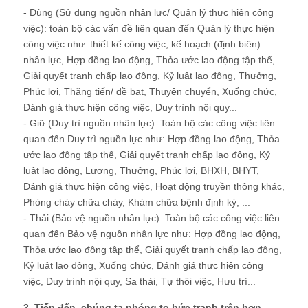
- Dùng (Sử dụng nguồn nhân lực/ Quản lý thực hiện công
việc): toàn bộ các vấn đề liên quan đến Quản lý thực hiện
công việc như: thiết kế công việc, kế hoạch (định biên)
nhân lực, Hợp đồng lao động, Thỏa ước lao động tập thể,
Giải quyết tranh chấp lao động, Kỷ luật lao động, Thưởng,
Phúc lợi, Thăng tiến/ đề bạt, Thuyên chuyển, Xuống chức,
Đánh giá thực hiện công việc, Duy trình nội quy...
- Giữ (Duy trì nguồn nhân lực): Toàn bộ các công việc liên
quan đến Duy trì nguồn lực như: Hợp đồng lao động, Thỏa
ước lao động tập thể, Giải quyết tranh chấp lao động, Kỷ
luật lao động, Lương, Thưởng, Phúc lợi, BHXH, BHYT,
Đánh giá thực hiện công việc, Hoạt động truyền thông khác,
Phòng cháy chữa cháy, Khám chữa bệnh định kỳ, ...
- Thải (Bảo vệ nguồn nhân lực): Toàn bộ các công việc liên
quan đến Bảo vệ nguồn nhân lực như: Hợp đồng lao động,
Thỏa ước lao động tập thể, Giải quyết tranh chấp lao động,
Kỷ luật lao động, Xuống chức, Đánh giá thực hiện công
việc, Duy trình nội quy, Sa thải, Tự thôi việc, Hưu trí...
2. Tiếp đến, chúng ta phóng to bức tranh trên hơn