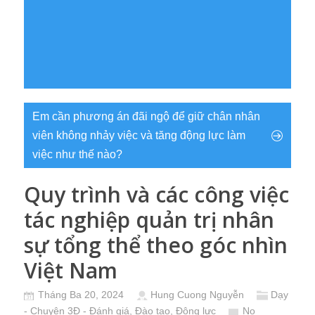
Em cần phương án đãi ngộ để giữ chân nhân
viên không nhảy việc và tăng động lực làm
việc như thế nào?
Quy trình và các công việc
tác nghiệp quản trị nhân
sự tổng thể theo góc nhìn
Việt Nam
Tháng Ba 20, 2024
Hung Cuong Nguyễn
Dạy
- Chuyện 3Đ - Đánh giá, Đào tạo, Động lực
No