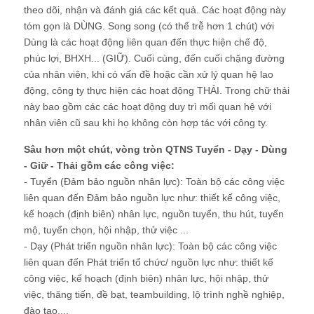
theo dõi, nhận và đánh giá các kết quả. Các hoạt động này
tóm gọn là DÙNG. Song song (có thể trễ hơn 1 chút) với
Dùng là các hoạt động liên quan đến thực hiện chế độ,
phúc lợi, BHXH... (GIỮ). Cuối cùng, đến cuối chặng đường
của nhân viên, khi có vấn đề hoặc cần xử lý quan hệ lao
động, công ty thực hiện các hoạt động THẢI. Trong chữ thải
này bao gồm các các hoạt động duy trì mối quan hệ với
nhân viên cũ sau khi họ không còn hợp tác với công ty.
Sâu hơn một chút, vòng tròn QTNS Tuyển - Dạy - Dùng
- Giữ - Thải gồm các công việc:
- Tuyển (Đảm bảo nguồn nhân lực): Toàn bộ các công việc
liên quan đến Đảm bảo nguồn lực như: thiết kế công việc,
kế hoạch (định biên) nhân lực, nguồn tuyển, thu hút, tuyển
mộ, tuyển chọn, hội nhập, thử việc ...
- Dạy (Phát triển nguồn nhân lực): Toàn bộ các công việc
liên quan đến Phát triển tổ chức/ nguồn lực như: thiết kế
công việc, kế hoạch (định biên) nhân lực, hội nhập, thử
việc, thăng tiến, đề bạt, teambuilding, lộ trình nghề nghiệp,
đào tạo....