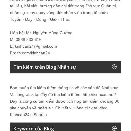
tài liệu, bài viết, hướng dẫn chi tiết trong lĩnh vực Quản trị
nhân sự xoay quay vòng đời nhân viên trong tổ chức:
Tuyển - Dạy - Dùng - Giữ - Thải.
Liên hệ: Mr. Nguyễn Hùng Cường
M: 0988 833 616
E: kinhcan24@gmail.com
Fb: fb.com/kinhcan24
Tìm kiếm trên Blog Nhân sự
Bạn muốn tìm kiếm thêm thông tin về các vấn đề
Nhân sự
.
Vui lòng click tại đây để tìm kiếm thêm:
http://kinhcan.net/
Đây là công cụ tìm kiếm được tích hợp tìm kiếm khoảng 30
site chuyên về
nhân sự
. Chi tiết vui lòng click tại đây:
Kinhcan24′s Search
Keyword của Blog