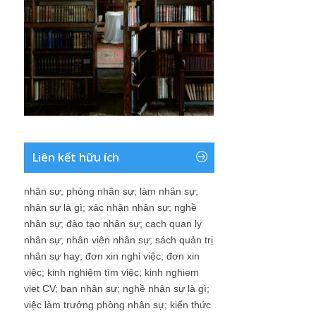
Liên kết hữu ích
nhân sự
;
phòng nhân sự
;
làm nhân sự
;
nhân sự là gì
;
xác nhận nhân sự
;
nghề
nhân sự
;
đào tạo nhân sự
;
cach quan ly
nhân sự
;
nhân viên nhân sự
;
sách quản trị
nhân sự hay
;
đơn xin nghỉ việc
;
đơn xin
việc
;
kinh nghiệm tìm việc
;
kinh nghiem
viet CV
;
ban nhân sự
;
nghề nhân sự là gì
;
việc làm trưởng phòng nhân sự
;
kiến thức