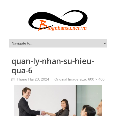
quan-ly-nhan-su-hieu-
qua-6
Tháng Hai 23, 2024
Original Image size:
600 × 400