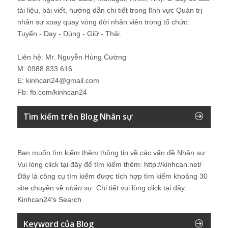
tài liệu, bài viết, hướng dẫn chi tiết trong lĩnh vực Quản trị
nhân sự xoay quay vòng đời nhân viên trong tổ chức:
Tuyển - Dạy - Dùng - Giữ - Thải.
Liên hệ: Mr. Nguyễn Hùng Cường
M: 0988 833 616
E: kinhcan24@gmail.com
Fb: fb.com/kinhcan24
Tìm kiếm trên Blog Nhân sự
Bạn muốn tìm kiếm thêm thông tin về các vấn đề
Nhân sự
.
Vui lòng click tại đây để tìm kiếm thêm:
http://kinhcan.net/
Đây là công cụ tìm kiếm được tích hợp tìm kiếm khoảng 30
site chuyên về
nhân sự
. Chi tiết vui lòng click tại đây:
Kinhcan24′s Search
Keyword của Blog