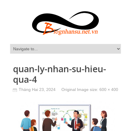
quan-ly-nhan-su-hieu-
qua-4
Tháng Hai 23, 2024
Original Image size:
600 × 400