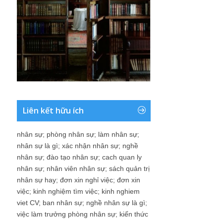
Liên kết hữu ích
nhân sự
;
phòng nhân sự
;
làm nhân sự
;
nhân sự là gì
;
xác nhận nhân sự
;
nghề
nhân sự
;
đào tạo nhân sự
;
cach quan ly
nhân sự
;
nhân viên nhân sự
;
sách quản trị
nhân sự hay
;
đơn xin nghỉ việc
;
đơn xin
việc
;
kinh nghiệm tìm việc
;
kinh nghiem
viet CV
;
ban nhân sự
;
nghề nhân sự là gì
;
việc làm trưởng phòng nhân sự
;
kiến thức