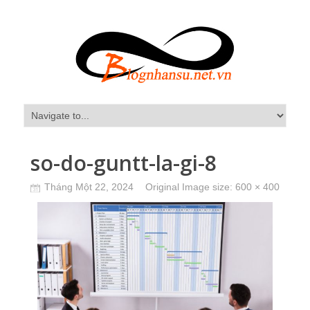
so-do-guntt-la-gi-8
Tháng Một 22, 2024
Original Image size:
600 × 400