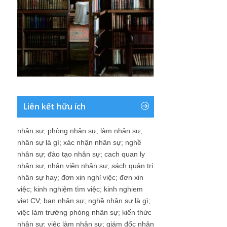
Liên kết hữu ích
nhân sự
;
phòng nhân sự
;
làm nhân sự
;
nhân sự là gì
;
xác nhận nhân sự
;
nghề
nhân sự
;
đào tạo nhân sự
;
cach quan ly
nhân sự
;
nhân viên nhân sự
;
sách quản trị
nhân sự hay
;
đơn xin nghỉ việc
;
đơn xin
việc
;
kinh nghiệm tìm việc
;
kinh nghiem
viet CV
;
ban nhân sự
;
nghề nhân sự là gì
;
việc làm trưởng phòng nhân sự
;
kiến thức
nhân sự
;
việc làm nhân sự
;
giám đốc nhân