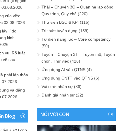
hân loại ngạch
Thải – Chuyện 3Q – Quan hệ lao động,
n
03.08.2026
Quy trình, Quy chế
(220)
ng của việc
Thư viện BSC & KPI
(116)
ức
03.08.2026
Tri thức tuyển dụng
(159)
lấy lí do
ớng kinh
Từ điển năng lực – Core competency
.2026
(50)
h vụ: Rõ luật
Tuyển – Chuyện 3T – Tuyển mộ, Tuyển
u về sau
chọn, Thử việc
(426)
Ứng dụng AI vào QTNS
(4)
là phải lập thỏa
Ứng dụng CNTT vào QTNS
(6)
1.07.2026
Vui cười nhân sự
(86)
 dựng và đăng
Đánh giá nhân sự
(22)
0.07.2026
NÓI VỚI CON
ển Blog
uyền iCPO cho