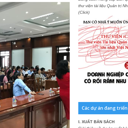
thư viện tài liệu Quản trị 
(Click)
Các dự án đang triển
I. XUẤT BẢN SÁCH