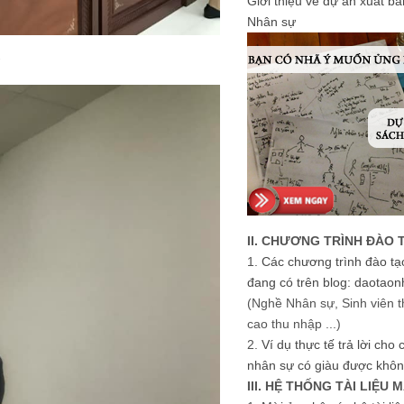
Giới thiệu về dự án xuất b
Nhân sự
II. CHƯƠNG TRÌNH ĐÀO 
1.
Các chương trình đào tạ
đang có trên blog: daotaon
(Nghề Nhân sự, Sinh viên t
cao thu nhập ...)
2.
Ví dụ thực tế trả lời cho
nhân sự có giàu được khôn
III. HỆ THỐNG TÀI LIỆU 