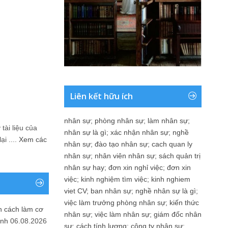
Liên kết hữu ích
nhân sự
;
phòng nhân sự
;
làm nhân sự
;
tài liệu của
nhân sự là gì
;
xác nhận nhân sự
;
nghề
i ....
Xem các
nhân sự
;
đào tạo nhân sự
;
cach quan ly
nhân sự
;
nhân viên nhân sự
;
sách quản trị
nhân sự hay
;
đơn xin nghỉ việc
;
đơn xin
việc
;
kinh nghiệm tìm việc
;
kinh nghiem
viet CV
;
ban nhân sự
;
nghề nhân sự là gì
;
việc làm trưởng phòng nhân sự
;
kiến thức
n cách làm cơ
nhân sự
;
việc làm nhân sự
;
giám đốc nhân
anh
06.08.2026
sự
;
cách tính lương
;
công ty nhân sự
;