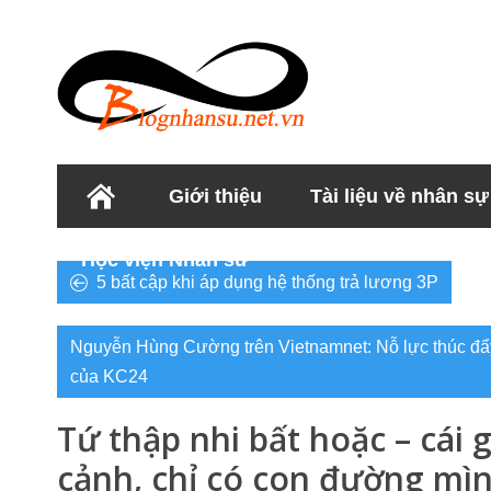
Giới thiệu
Tài liệu về nhân sự
Học viện Nhân sư
5 bất cập khi áp dụng hệ thống trả lương 3P
Nguyễn Hùng Cường trên Vietnamnet: Nỗ lực thúc đẩy
của KC24
Tứ thập nhi bất hoặc – cái g
cảnh, chỉ có con đường mìn