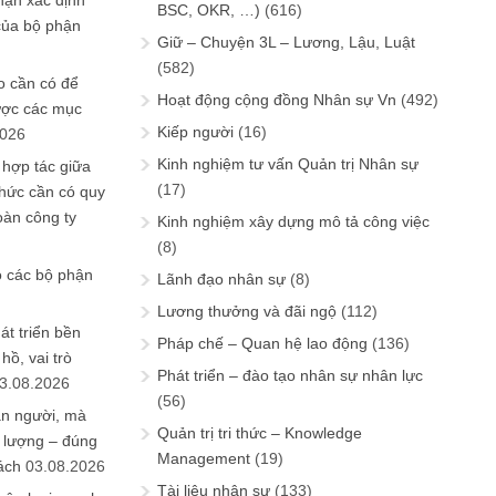
hận xác định
BSC, OKR, …)
(616)
của bộ phận
Giữ – Chuyện 3L – Lương, Lậu, Luật
(582)
 cần có để
Hoạt động cộng đồng Nhân sự Vn
(492)
ược các mục
Kiếp người
(16)
2026
Kinh nghiệm tư vấn Quản trị Nhân sự
 hợp tác giữa
(17)
chức cần có quy
oàn công ty
Kinh nghiệm xây dựng mô tả công việc
(8)
o các bộ phận
Lãnh đạo nhân sự
(8)
Lương thưởng và đãi ngộ
(112)
át triển bền
Pháp chế – Quan hệ lao động
(136)
ồ, vai trò
Phát triển – đào tạo nhân sự nhân lực
3.08.2026
(56)
ần người, mà
Quản trị tri thức – Knowledge
 lượng – đúng
Management
(19)
ách
03.08.2026
Tài liệu nhân sự
(133)