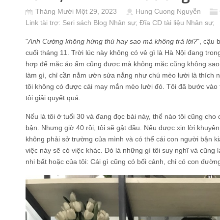
Tháng Mười Một 29, 2023
Hung Cuong Nguyễn
Link tài trợ:
Seri sách Blog Nhân sự
; Đĩa CD
tài liệu Nhân sự
;
"
Anh Cường không hứng thú hay sao mà không trả lời?
", cậu 
cuối tháng 11. Trời lúc này không có vẻ gì là Hà Nội đang tro
hợp để mặc áo ấm cũng được mà không mặc cũng không sao. T
làm gì, chỉ cần nằm ườn sửa nắng như chú mèo lười là thích nhấ
tôi không có được cái may mắn mèo lười đó. Tôi đã bước vào 
tôi giải quyết quá.
Nếu là tôi ở tuổi 30 và đang đọc bài này, thể nào tôi cũng cho
bận. Nhưng giờ 40 rồi, tôi sẽ gật đầu. Nếu được xin lời khuyên 
không phải sở trường của mình và có thể cái con người bận kia
việc này sẽ có việc khác. Đó là những gì tôi suy nghĩ và cũng 
nhi bất hoặc của tôi: Cái gì cũng có bối cảnh, chỉ có con đườn