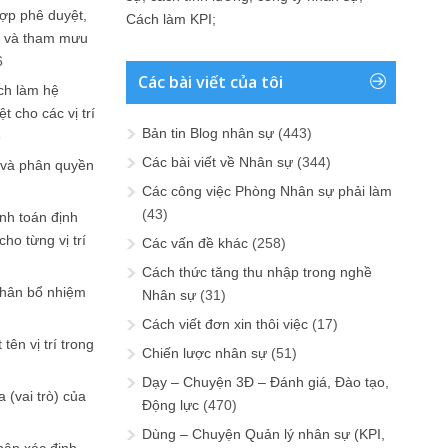
ợp phê duyệt,
Cách làm KPI
;
in và tham mưu
6
Các bài viết của tôi
ch làm hệ
t cho các vị trí
Bản tin Blog nhân sự
(443)
6
Các bài viết về Nhân sự
(344)
 và phân quyền
Các công việc Phòng Nhân sự phải làm
(43)
ính toán định
ho từng vị trí
Các vấn đề khác
(258)
Cách thức tăng thu nhập trong nghề
phân bổ nhiệm
Nhân sự
(31)
Cách viết đơn xin thôi việc
(17)
tên vị trí trong
Chiến lược nhân sự
(51)
Dạy – Chuyện 3Đ – Đánh giá, Đào tạo,
 (vai trò) của
Động lực
(470)
Dùng – Chuyện Quản lý nhân sự (KPI,