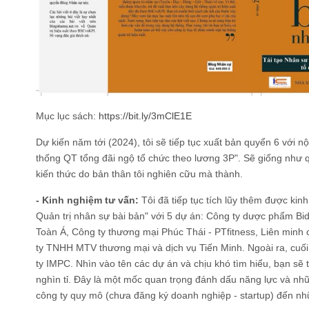
Mục lục sách:
https://bit.ly/3mClE1E
Dự kiến năm tới (2024), tôi sẽ tiếp tục xuất bản quyển 6 với 
thống QT tổng đãi ngộ tổ chức theo lương 3P". Sẽ giống như 
kiến thức do bản thân tôi nghiên cữu mà thành.
- Kinh nghiệm tư vấn:
Tôi đã tiếp tục tích lũy thêm được ki
Quản trị nhân sự bài bản" với 5 dự án: Công ty dược phẩm Bi
Toàn Á, Công ty thương mại Phúc Thái - PTfitness, Liên min
ty TNHH MTV thương mại và dịch vụ Tiến Minh. Ngoài ra, cuối
ty IMPC. Nhìn vào tên các dự án và chịu khó tìm hiểu, bạn sẽ 
nghìn tỉ. Đây là một mốc quan trọng đánh dấu năng lực và nhữn
công ty quy mô (chưa đăng ký doanh nghiệp - startup) đến nhữ