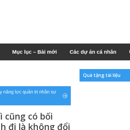
Mục lục – Bài mới
Các dự án cá nhân
Quà tặng tài liệu
 năng lực quản trị nhân sự
ì cũng có bối
h đi là không đổi