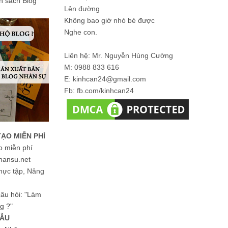
ản sách Blog
Lên đường
Không bao giờ nhỏ bé được
Nghe con.
Liên hệ: Mr. Nguyễn Hùng Cường
M: 0988 833 616
E: kinhcan24@gmail.com
Fb: fb.com/kinhcan24
TẠO MIỄN PHÍ
o miễn phí
hansu.net
hực tập, Nâng
 câu hỏi: "Làm
g ?"
MẪU