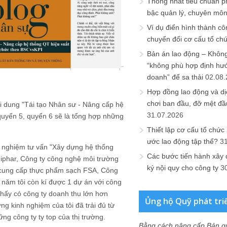
Thống nhất tiêu chuẩn p
bậc quản lý, chuyên mô
Ví dụ điển hình thành cô
chuyển đổi cơ cấu tổ ch
Bản án lao động – Không 
“không phù hợp định hư
doanh” để sa thải
02.08
Hợp đồng lao động và dịc
chơi ban đầu, đỡ mệt đầ
nội dung "Tái tạo Nhân sư - Nâng cấp hệ
31.07.2026
quyển 5, quyển 6 sẽ là tổng hợp những
Thiết lập cơ cấu tổ chức 
ước lao động tập thể?
3
nh nghiệm tư vấn "Xây dựng hệ thống
Các bước tiến hành xây
diphar, Công ty công nghệ môi trường
ký nội quy cho công ty
3
h cung cấp thực phẩm sạch FSA, Công
 năm tôi còn kí được 1 dự án với công
thấy có công ty doanh thu lớn hơn
Ủng hộ Quỹ phát tri
g kinh nghiệm của tôi đã trải đủ từ
ng công ty ty top của thị trường.
Bằng cách nâng cấp Bản q