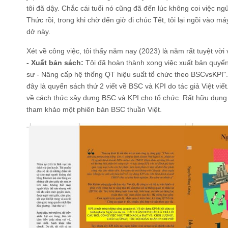
tôi đã dậy. Chắc cái tuổi nó cũng đã đến lúc không coi việc ngủ
Thức rồi, trong khi chờ đến giờ đi chúc Tết, tôi lại ngồi vào máy
dở này.
Xét về công việc, tôi thấy năm nay (2023) là năm rất tuyệt vời v
- Xuất bản sách:
Tôi đã hoàn thành xong việc xuất bản quyển 
sư - Nâng cấp hệ thống QT hiệu suất tổ chức theo BSCvsKPI". N
đây là quyển sách thứ 2 viết về BSC và KPI do tác giả Việt viế
về cách thức xây dựng BSC và KPI cho tổ chức. Rất hữu dụn
tham khảo một phiên bản BSC thuần Việt.