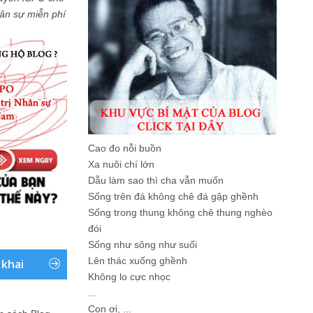
Nhân sự miễn phí
Cao đo nỗi buồn
Xa nuôi chí lớn
Dẫu làm sao thì cha vẫn muốn
Sống trên đá không chê đá gập ghềnh
Sống trong thung không chê thung nghèo
đói
Sống như sông như suối
Lên thác xuống ghềnh
 khai
Không lo cực nhọc
...
Con ơi, ...