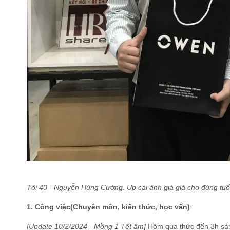
Tôi 40 - Nguyễn Hùng Cường. Up cái ảnh già già cho đúng tuổ
1. Công việc(Chuyên môn, kiến thức, học vấn)
:
[Update 10/2/2024 - Mồng 1 Tết âm]
Hôm qua thức đến 3h sá