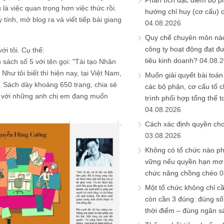
Phân tích đặc điểm bộ p
 là việc quan trọng hơn việc thức rồi.
hướng chỉ huy (cơ cấu) 
 tính, mở blog ra và viết tiếp bài giang
04.08.2026
Quy chế chuyên môn nào
công ty hoạt động đạt đ
ới tôi. Cụ thể:
tiêu kinh doanh?
04.08.
sách số 5 với tên gọi: "Tái tạo Nhân
hư tôi biết thì hiện nay, tại Việt Nam,
Muốn giải quyết bài toán
t. Sách dày khoảng 650 trang, chia sẻ
các bộ phận, cơ cấu tổ 
g với những anh chị em đang muốn
trình phối hợp tổng thể t
04.08.2026
Cách xác định quyền ch
03.08.2026
Không có tổ chức nào ph
vững nếu quyền hạn mơ h
chức năng chồng chéo
0
Một tổ chức không chỉ c
còn cần 3 đúng: đúng số
thời điểm – đúng ngân s