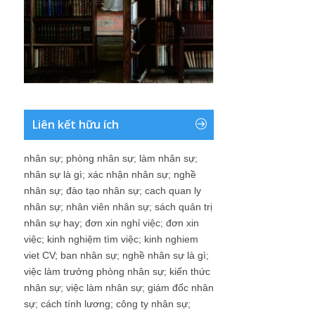
Liên kết hữu ích
nhân sự
;
phòng nhân sự
;
làm nhân sự
;
nhân sự là gì
;
xác nhận nhân sự
;
nghề
nhân sự
;
đào tạo nhân sự
;
cach quan ly
nhân sự
;
nhân viên nhân sự
;
sách quản trị
nhân sự hay
;
đơn xin nghỉ việc
;
đơn xin
việc
;
kinh nghiệm tìm việc
;
kinh nghiem
viet CV
;
ban nhân sự
;
nghề nhân sự là gì
;
việc làm trưởng phòng nhân sự
;
kiến thức
nhân sự
;
việc làm nhân sự
;
giám đốc nhân
sự
;
cách tính lương
;
công ty nhân sự
;