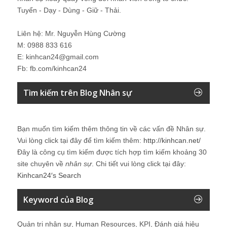
Tuyển - Dạy - Dùng - Giữ - Thải.
Liên hệ: Mr. Nguyễn Hùng Cường
M: 0988 833 616
E: kinhcan24@gmail.com
Fb: fb.com/kinhcan24
Tìm kiếm trên Blog Nhân sự
Bạn muốn tìm kiếm thêm thông tin về các vấn đề
Nhân sự
.
Vui lòng click tại đây để tìm kiếm thêm:
http://kinhcan.net/
Đây là công cụ tìm kiếm được tích hợp tìm kiếm khoảng 30
site chuyên về
nhân sự
. Chi tiết vui lòng click tại đây:
Kinhcan24′s Search
Keyword của Blog
Quản trị nhân sự, Human Resources, KPI, Đánh giá hiệu