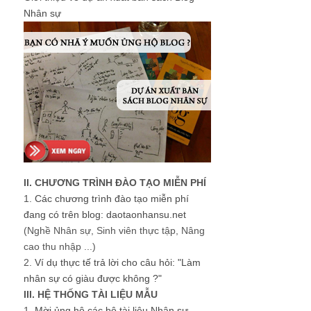
Nhân sự
II. CHƯƠNG TRÌNH ĐÀO TẠO MIỄN PHÍ
1.
Các chương trình đào tạo miễn phí
đang có trên blog: daotaonhansu.net
(Nghề Nhân sự, Sinh viên thực tập, Nâng
cao thu nhập ...)
2.
Ví dụ thực tế trả lời cho câu hỏi: "Làm
nhân sự có giàu được không ?"
III. HỆ THỐNG TÀI LIỆU MẪU
1.
Mời ủng hộ các bộ tài liệu Nhân sự