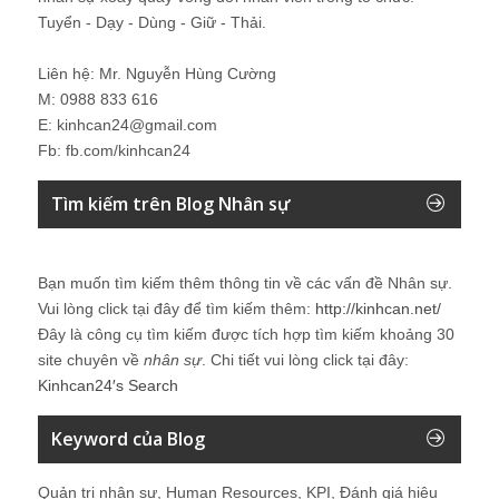
Tuyển - Dạy - Dùng - Giữ - Thải.
Liên hệ: Mr. Nguyễn Hùng Cường
M: 0988 833 616
E: kinhcan24@gmail.com
Fb: fb.com/kinhcan24
Tìm kiếm trên Blog Nhân sự
Bạn muốn tìm kiếm thêm thông tin về các vấn đề
Nhân sự
.
Vui lòng click tại đây để tìm kiếm thêm:
http://kinhcan.net/
Đây là công cụ tìm kiếm được tích hợp tìm kiếm khoảng 30
site chuyên về
nhân sự
. Chi tiết vui lòng click tại đây:
Kinhcan24′s Search
Keyword của Blog
Quản trị nhân sự, Human Resources, KPI, Đánh giá hiệu