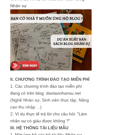
Nhân sự
II. CHƯƠNG TRÌNH ĐÀO TẠO MIỄN PHÍ
1.
Các chương trình đào tạo miễn phí
đang có trên blog: daotaonhansu.net
(Nghề Nhân sự, Sinh viên thực tập, Nâng
cao thu nhập ...)
2.
Ví dụ thực tế trả lời cho câu hỏi: "Làm
nhân sự có giàu được không ?"
III. HỆ THỐNG TÀI LIỆU MẪU
1.
Mời ủng hộ các bộ tài liệu Nhân sự