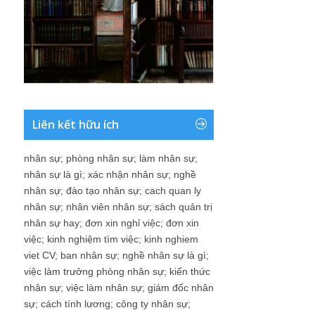
Liên kết hữu ích
nhân sự
;
phòng nhân sự
;
làm nhân sự
;
nhân sự là gì
;
xác nhận nhân sự
;
nghề
nhân sự
;
đào tạo nhân sự
;
cach quan ly
nhân sự
;
nhân viên nhân sự
;
sách quản trị
nhân sự hay
;
đơn xin nghỉ việc
;
đơn xin
việc
;
kinh nghiệm tìm việc
;
kinh nghiem
viet CV
;
ban nhân sự
;
nghề nhân sự là gì
;
việc làm trưởng phòng nhân sự
;
kiến thức
nhân sự
;
việc làm nhân sự
;
giám đốc nhân
sự
;
cách tính lương
;
công ty nhân sự
;