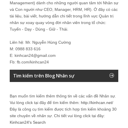
Management) dành cho những người quan tâm tới Nhân sự
và Con người như CEO, Manager, HRM, HR). Ở đây có các
tài liệu, bài viết, hướng dẫn chi tiết trong lĩnh vực Quản trị
nhân sự xoay quay vòng đời nhân viên trong tổ chức:
Tuyển - Dạy - Dùng - Giữ - Thải.
Liên hệ: Mr. Nguyễn Hùng Cường
M: 0988 833 616
E: kinhcan24@gmail.com
Fb: fb.com/kinhcan24
Tìm kiếm trên Blog Nhân sự
Bạn muốn tìm kiếm thêm thông tin về các vấn đề
Nhân sự
.
Vui lòng click tại đây để tìm kiếm thêm:
http://kinhcan.net/
Đây là công cụ tìm kiếm được tích hợp tìm kiếm khoảng 30
site chuyên về
nhân sự
. Chi tiết vui lòng click tại đây:
Kinhcan24′s Search