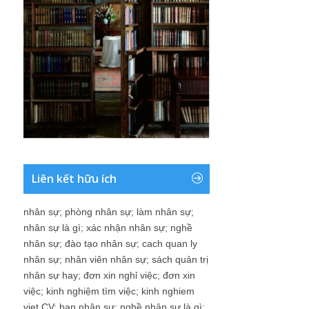
Liên kết hữu ích
nhân sự
;
phòng nhân sự
;
làm nhân sự
;
nhân sự là gì
;
xác nhận nhân sự
;
nghề
nhân sự
;
đào tạo nhân sự
;
cach quan ly
nhân sự
;
nhân viên nhân sự
;
sách quản trị
nhân sự hay
;
đơn xin nghỉ việc
;
đơn xin
việc
;
kinh nghiệm tìm việc
;
kinh nghiem
viet CV
;
ban nhân sự
;
nghề nhân sự là gì
;