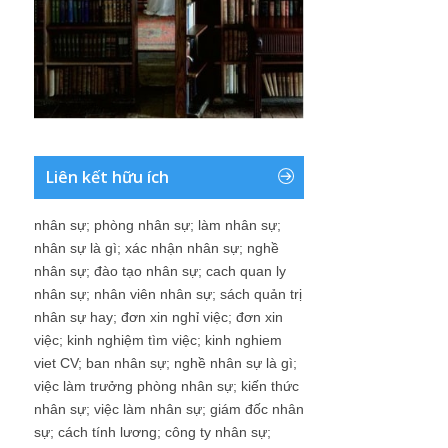
Liên kết hữu ích
nhân sự
;
phòng nhân sự
;
làm nhân sự
;
nhân sự là gì
;
xác nhận nhân sự
;
nghề
nhân sự
;
đào tạo nhân sự
;
cach quan ly
nhân sự
;
nhân viên nhân sự
;
sách quản trị
nhân sự hay
;
đơn xin nghỉ việc
;
đơn xin
việc
;
kinh nghiệm tìm việc
;
kinh nghiem
viet CV
;
ban nhân sự
;
nghề nhân sự là gì
;
việc làm trưởng phòng nhân sự
;
kiến thức
nhân sự
;
việc làm nhân sự
;
giám đốc nhân
sự
;
cách tính lương
;
công ty nhân sự
;