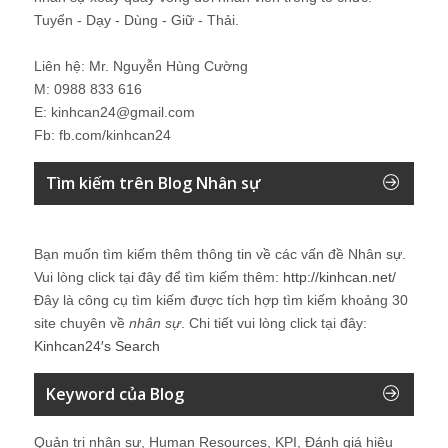
Tuyển - Dạy - Dùng - Giữ - Thải.
Liên hệ: Mr. Nguyễn Hùng Cường
M: 0988 833 616
E: kinhcan24@gmail.com
Fb: fb.com/kinhcan24
Tìm kiếm trên Blog Nhân sự
Bạn muốn tìm kiếm thêm thông tin về các vấn đề
Nhân sự
.
Vui lòng click tại đây để tìm kiếm thêm:
http://kinhcan.net/
Đây là công cụ tìm kiếm được tích hợp tìm kiếm khoảng 30
site chuyên về
nhân sự
. Chi tiết vui lòng click tại đây:
Kinhcan24′s Search
Keyword của Blog
Quản trị nhân sự, Human Resources, KPI, Đánh giá hiệu