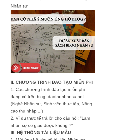
Nhân sự
II. CHƯƠNG TRÌNH ĐÀO TẠO MIỄN PHÍ
1.
Các chương trình đào tạo miễn phí
đang có trên blog: daotaonhansu.net
(Nghề Nhân sự, Sinh viên thực tập, Nâng
cao thu nhập ...)
2.
Ví dụ thực tế trả lời cho câu hỏi: "Làm
nhân sự có giàu được không ?"
III. HỆ THỐNG TÀI LIỆU MẪU
1.
Mời ủng hộ các bộ tài liệu Nhân sự