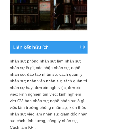
Liên kết hữu ích
nhân sự
;
phòng nhân sự
;
làm nhân sự
;
nhân sự là gì
;
xác nhận nhân sự
;
nghề
nhân sự
;
đào tạo nhân sự
;
cach quan ly
nhân sự
;
nhân viên nhân sự
;
sách quản trị
nhân sự hay
;
đơn xin nghỉ việc
;
đơn xin
việc
;
kinh nghiệm tìm việc
;
kinh nghiem
viet CV
;
ban nhân sự
;
nghề nhân sự là gì
;
việc làm trưởng phòng nhân sự
;
kiến thức
nhân sự
;
việc làm nhân sự
;
giám đốc nhân
sự
;
cách tính lương
;
công ty nhân sự
;
Cách làm KPI
;