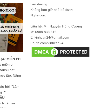
Lên đường
Không bao giờ nhỏ bé được
Nghe con.
Liên hệ: Mr. Nguyễn Hùng Cường
M: 0988 833 616
E: kinhcan24@gmail.com
Fb: fb.com/kinhcan24
TẠO MIỄN PHÍ
o miễn phí
hansu.net
hực tập, Nâng
 câu hỏi: "Làm
g ?"
MẪU
ệu Nhân sự