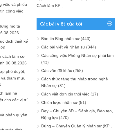
 việc và phiếu
Cách làm KPI
;
tin công việc
Các bài viết của tôi
 dựng mô tả
06.08.2026
Bản tin Blog nhân sự
(443)
ục đích thiết kế
Các bài viết về Nhân sự
(344)
026
Các công việc Phòng Nhân sự phải làm
n cách làm cơ
(43)
anh
06.08.2026
Các vấn đề khác
(258)
ợp phê duyệt,
in và tham mưu
Cách thức tăng thu nhập trong nghề
6
Nhân sự
(31)
ch làm hệ
Cách viết đơn xin thôi việc
(17)
t cho các vị trí
Chiến lược nhân sự
(51)
6
Dạy – Chuyện 3Đ – Đánh giá, Đào tạo,
 và phân quyền
Động lực
(470)
Dùng – Chuyện Quản lý nhân sự (KPI,