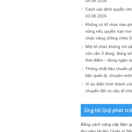
04.08.2026
Cách xác định quyền ch
03.08.2026
Không có tổ chức nào ph
vững nếu quyền hạn mơ h
chức năng chồng chéo
0
Một tổ chức không chỉ c
còn cần 3 đúng: đúng số
thời điểm – đúng ngân s
Thống nhất tiêu chuẩn p
bậc quản lý, chuyên mô
Ví dụ điển hình thành cô
chuyển đổi cơ cấu tổ ch
Ủng hộ Quỹ phát tri
Bằng cách nâng cấp Bản q
thư viện tài liệu Quản trị 