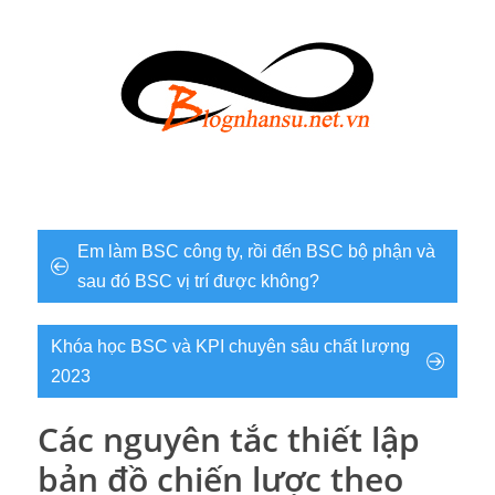
Em làm BSC công ty, rồi đến BSC bộ phận và
sau đó BSC vị trí được không?