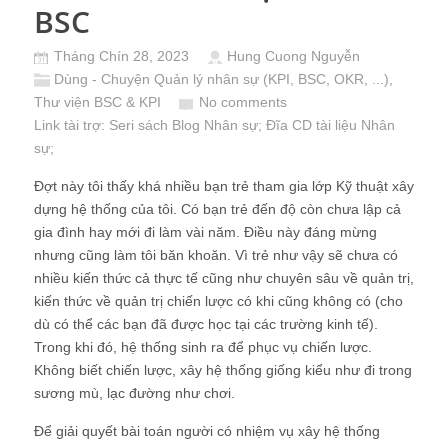
Khóa học BSC và KPI chuyên sâu chất lượng
2023
Các nguyên tắc thiết lập
bản đồ chiến lược theo
BSC
Bạn có cần Cường hỗ trợ?
Tháng Chín 28, 2023
Hung Cuong Nguyễn
Dùng - Chuyện Quản lý nhân sự (KPI, BSC, OKR, ...)
,
Thư viện BSC & KPI
No comments
Link tài trợ:
Seri sách Blog Nhân sự
; Đĩa CD
tài liệu Nhân