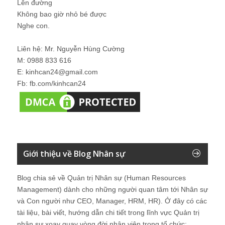
Lên đường
Không bao giờ nhỏ bé được
Nghe con.
Liên hệ: Mr. Nguyễn Hùng Cường
M: 0988 833 616
E: kinhcan24@gmail.com
Fb: fb.com/kinhcan24
Giới thiệu về Blog Nhân sự
Blog chia sẻ về Quản trị Nhân sự (Human Resources
Management) dành cho những người quan tâm tới Nhân sự
và Con người như CEO, Manager, HRM, HR). Ở đây có các
tài liệu, bài viết, hướng dẫn chi tiết trong lĩnh vực Quản trị
nhân sự xoay quay vòng đời nhân viên trong tổ chức: