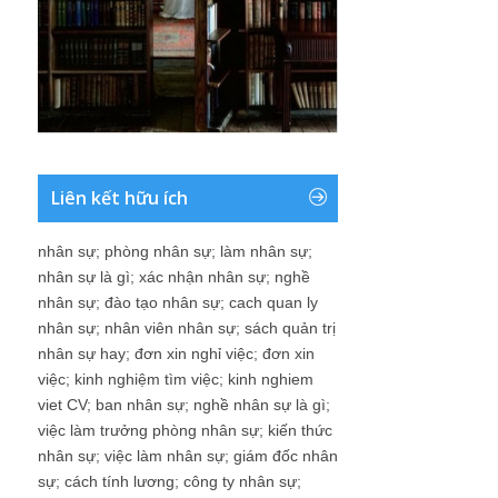
Liên kết hữu ích
nhân sự
;
phòng nhân sự
;
làm nhân sự
;
nhân sự là gì
;
xác nhận nhân sự
;
nghề
nhân sự
;
đào tạo nhân sự
;
cach quan ly
nhân sự
;
nhân viên nhân sự
;
sách quản trị
nhân sự hay
;
đơn xin nghỉ việc
;
đơn xin
việc
;
kinh nghiệm tìm việc
;
kinh nghiem
viet CV
;
ban nhân sự
;
nghề nhân sự là gì
;
việc làm trưởng phòng nhân sự
;
kiến thức
nhân sự
;
việc làm nhân sự
;
giám đốc nhân
sự
;
cách tính lương
;
công ty nhân sự
;