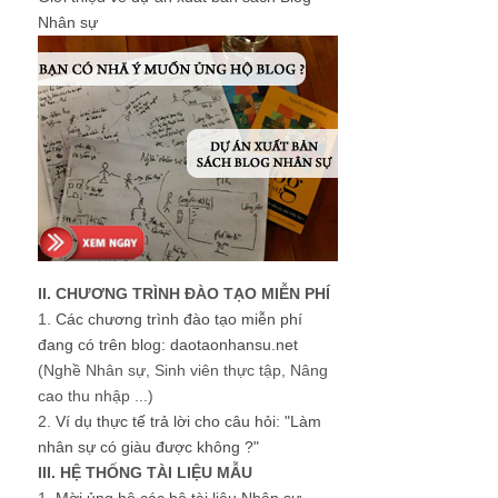
Nhân sự
II. CHƯƠNG TRÌNH ĐÀO TẠO MIỄN PHÍ
1.
Các chương trình đào tạo miễn phí
đang có trên blog: daotaonhansu.net
(Nghề Nhân sự, Sinh viên thực tập, Nâng
cao thu nhập ...)
2.
Ví dụ thực tế trả lời cho câu hỏi: "Làm
nhân sự có giàu được không ?"
III. HỆ THỐNG TÀI LIỆU MẪU
1.
Mời ủng hộ các bộ tài liệu Nhân sự