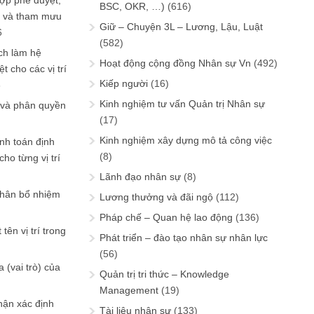
ợp phê duyệt,
BSC, OKR, …)
(616)
in và tham mưu
Giữ – Chuyện 3L – Lương, Lậu, Luật
6
(582)
ch làm hệ
Hoạt động cộng đồng Nhân sự Vn
(492)
t cho các vị trí
Kiếp người
(16)
6
Kinh nghiệm tư vấn Quản trị Nhân sự
 và phân quyền
(17)
Kinh nghiệm xây dựng mô tả công việc
ính toán định
(8)
ho từng vị trí
Lãnh đạo nhân sự
(8)
phân bổ nhiệm
Lương thưởng và đãi ngộ
(112)
Pháp chế – Quan hệ lao động
(136)
tên vị trí trong
Phát triển – đào tạo nhân sự nhân lực
(56)
 (vai trò) của
Quản trị tri thức – Knowledge
Management
(19)
hận xác định
Tài liệu nhân sự
(133)