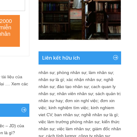
Liên kết hữu ích
nhân sự
;
phòng nhân sự
;
làm nhân sự
;
tài liệu của
nhân sự là gì
;
xác nhận nhân sự
;
nghề
i ....
Xem các
nhân sự
;
đào tạo nhân sự
;
cach quan ly
nhân sự
;
nhân viên nhân sự
;
sách quản trị
nhân sự hay
;
đơn xin nghỉ việc
;
đơn xin
việc
;
kinh nghiệm tìm việc
;
kinh nghiem
viet CV
;
ban nhân sự
;
nghề nhân sự là gì
;
việc làm trưởng phòng nhân sự
;
kiến thức
ệc – JD) của
nhân sự
;
việc làm nhân sự
;
giám đốc nhân
n là gì?
sự
;
cách tính lương
;
công ty nhân sự
;