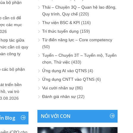
của bộ phận
Thải – Chuyện 3Q – Quan hệ lao động,
Quy trình, Quy chế
(220)
 cần có để
Thư viện BSC & KPI
(116)
ược các mục
Tri thức tuyển dụng
(159)
2026
Từ điển năng lực – Core competency
 hợp tác giữa
(50)
chức cần có quy
oàn công ty
Tuyển – Chuyện 3T – Tuyển mộ, Tuyển
chọn, Thử việc
(433)
o các bộ phận
Ứng dụng AI vào QTNS
(4)
Ứng dụng CNTT vào QTNS
(6)
át triển bền
Vui cười nhân sự
(86)
ồ, vai trò
Đánh giá nhân sự
(22)
3.08.2026
NÓI VỚI CON
ển Blog
uyền iCPO cho