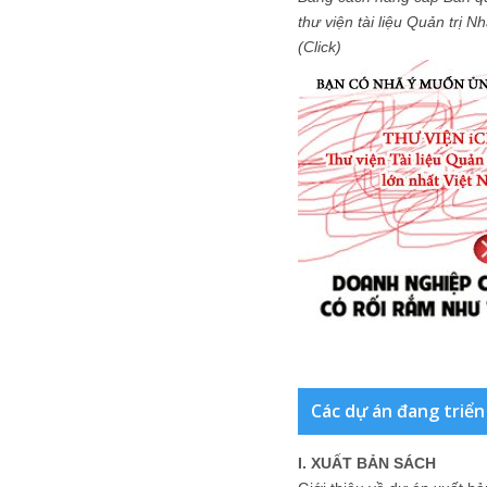
thư viện tài liệu Quản trị 
(Click)
Các dự án đang triển
I. XUẤT BẢN SÁCH