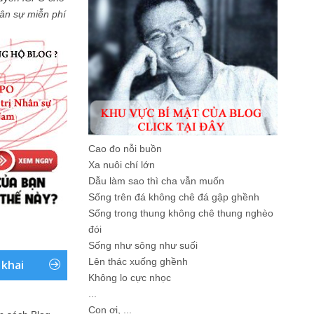
Nhân sự miễn phí
Cao đo nỗi buồn
Xa nuôi chí lớn
Dẫu làm sao thì cha vẫn muốn
Sống trên đá không chê đá gập ghềnh
Sống trong thung không chê thung nghèo
đói
Sống như sông như suối
Lên thác xuống ghềnh
 khai
Không lo cực nhọc
...
Con ơi, ...