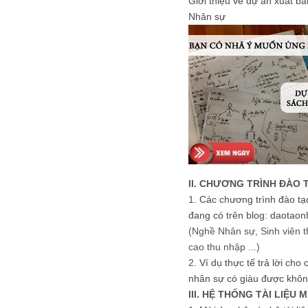
Giới thiệu về dự án xuất b
Nhân sự
II. CHƯƠNG TRÌNH ĐÀO 
1.
Các chương trình đào tạ
đang có trên blog: daotaon
(Nghề Nhân sự, Sinh viên t
cao thu nhập ...)
2.
Ví dụ thực tế trả lời cho
nhân sự có giàu được khôn
III. HỆ THỐNG TÀI LIỆU 