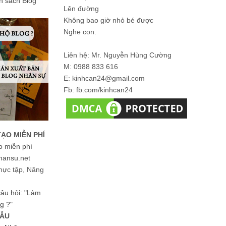
ản sách Blog
Lên đường
Không bao giờ nhỏ bé được
Nghe con.
Liên hệ: Mr. Nguyễn Hùng Cường
M: 0988 833 616
E: kinhcan24@gmail.com
Fb: fb.com/kinhcan24
TẠO MIỄN PHÍ
o miễn phí
hansu.net
hực tập, Nâng
 câu hỏi: "Làm
g ?"
MẪU