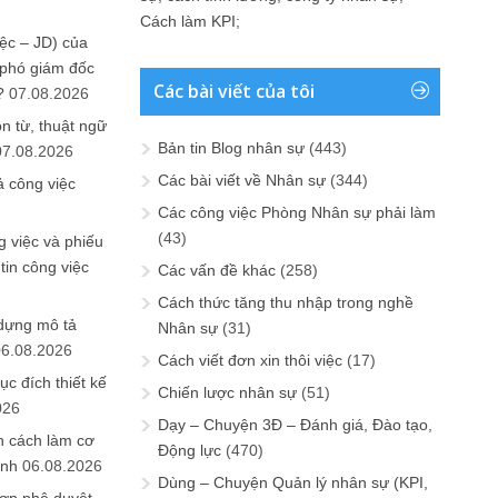
Cách làm KPI
;
ệc – JD) của
 phó giám đốc
Các bài viết của tôi
?
07.08.2026
n từ, thuật ngữ
Bản tin Blog nhân sự
(443)
07.08.2026
Các bài viết về Nhân sự
(344)
ả công việc
Các công việc Phòng Nhân sự phải làm
(43)
 việc và phiếu
tin công việc
Các vấn đề khác
(258)
Cách thức tăng thu nhập trong nghề
 dựng mô tả
Nhân sự
(31)
06.08.2026
Cách viết đơn xin thôi việc
(17)
ục đích thiết kế
Chiến lược nhân sự
(51)
026
Dạy – Chuyện 3Đ – Đánh giá, Đào tạo,
n cách làm cơ
Động lực
(470)
anh
06.08.2026
Dùng – Chuyện Quản lý nhân sự (KPI,