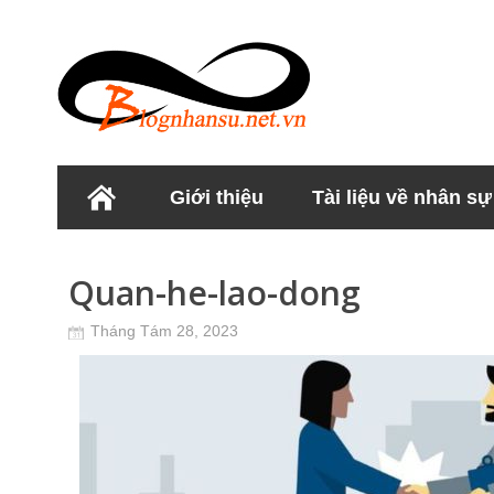
Giới thiệu
Tài liệu về nhân sự
Học viện Nhân sư
Quan-he-lao-dong
Tháng Tám 28, 2023