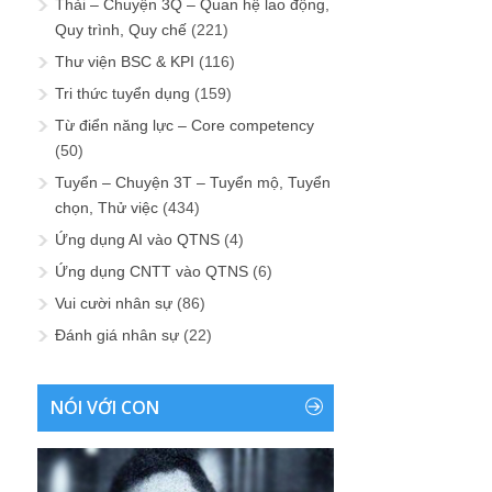
Thải – Chuyện 3Q – Quan hệ lao động,
Quy trình, Quy chế
(221)
Thư viện BSC & KPI
(116)
Tri thức tuyển dụng
(159)
Từ điển năng lực – Core competency
(50)
Tuyển – Chuyện 3T – Tuyển mộ, Tuyển
chọn, Thử việc
(434)
Ứng dụng AI vào QTNS
(4)
Ứng dụng CNTT vào QTNS
(6)
Vui cười nhân sự
(86)
Đánh giá nhân sự
(22)
NÓI VỚI CON