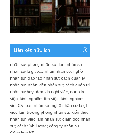
Liên kết hữu ích
nhân sự
;
phòng nhân sự
;
làm nhân sự
;
nhân sự là gì
;
xác nhận nhân sự
;
nghề
nhân sự
;
đào tạo nhân sự
;
cach quan ly
nhân sự
;
nhân viên nhân sự
;
sách quản trị
nhân sự hay
;
đơn xin nghỉ việc
;
đơn xin
việc
;
kinh nghiệm tìm việc
;
kinh nghiem
viet CV
;
ban nhân sự
;
nghề nhân sự là gì
;
việc làm trưởng phòng nhân sự
;
kiến thức
nhân sự
;
việc làm nhân sự
;
giám đốc nhân
sự
;
cách tính lương
;
công ty nhân sự
;
Cách làm KPI
;