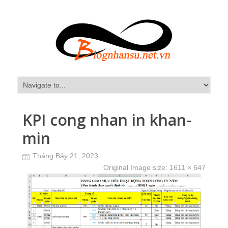
KPI cong nhan in khan-
min
Tháng Bảy 21, 2023
Original Image size:
1611 × 647