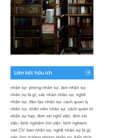
Liên kết hữu ích
nhân sự
;
phòng nhân sự
;
làm nhân sự
;
nhân sự là gì
;
xác nhận nhân sự
;
nghề
nhân sự
;
đào tạo nhân sự
;
cach quan ly
nhân sự
;
nhân viên nhân sự
;
sách quản trị
nhân sự hay
;
đơn xin nghỉ việc
;
đơn xin
việc
;
kinh nghiệm tìm việc
;
kinh nghiem
viet CV
;
ban nhân sự
;
nghề nhân sự là gì
;
việc làm trưởng phòng nhân sự
;
kiến thức