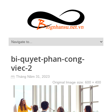
bi-quyet-phan-cong-
viec-2
Tháng Năm 31, 2023
Original Image size:
600 × 400