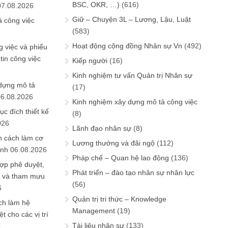
BSC, OKR, …)
(616)
07.08.2026
Giữ – Chuyện 3L – Lương, Lậu, Luật
ả công việc
(583)
Hoạt động cộng đồng Nhân sự Vn
(492)
 việc và phiếu
tin công việc
Kiếp người
(16)
Kinh nghiệm tư vấn Quản trị Nhân sự
 dựng mô tả
(17)
06.08.2026
Kinh nghiệm xây dựng mô tả công việc
ục đích thiết kế
(8)
026
Lãnh đạo nhân sự
(8)
n cách làm cơ
Lương thưởng và đãi ngộ
(112)
anh
06.08.2026
Pháp chế – Quan hệ lao động
(136)
ợp phê duyệt,
Phát triển – đào tạo nhân sự nhân lực
in và tham mưu
(56)
6
Quản trị tri thức – Knowledge
ch làm hệ
Management
(19)
t cho các vị trí
Tài liệu nhân sự
(133)
6