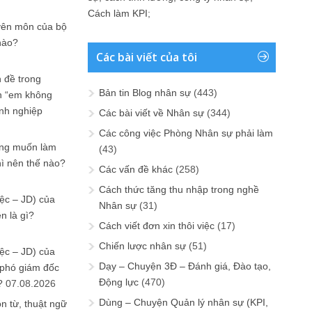
Cách làm KPI
;
yên môn của bộ
nào?
Các bài viết của tôi
 đề trong
Bản tin Blog nhân sự
(443)
n “em không
anh nghiệp
Các bài viết về Nhân sự
(344)
Các công việc Phòng Nhân sự phải làm
ưng muốn làm
(43)
hì nên thế nào?
Các vấn đề khác
(258)
Cách thức tăng thu nhập trong nghề
ệc – JD) của
Nhân sự
(31)
n là gì?
Cách viết đơn xin thôi việc
(17)
Chiến lược nhân sự
(51)
ệc – JD) của
Dạy – Chuyện 3Đ – Đánh giá, Đào tạo,
 phó giám đốc
Động lực
(470)
?
07.08.2026
Dùng – Chuyện Quản lý nhân sự (KPI,
n từ, thuật ngữ