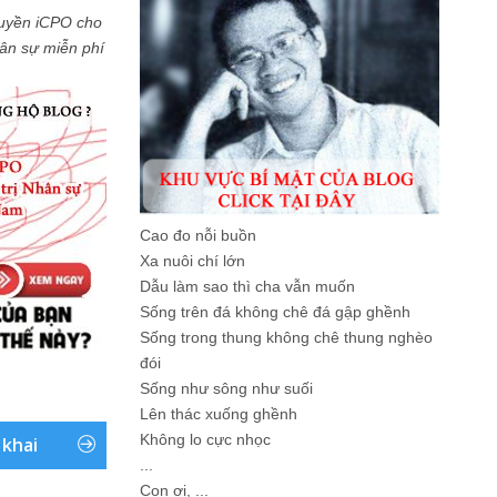
uyền iCPO cho
Nhân sự miễn phí
Cao đo nỗi buồn
Xa nuôi chí lớn
Dẫu làm sao thì cha vẫn muốn
Sống trên đá không chê đá gập ghềnh
Sống trong thung không chê thung nghèo
đói
Sống như sông như suối
Lên thác xuống ghềnh
Không lo cực nhọc
 khai
...
Con ơi, ...