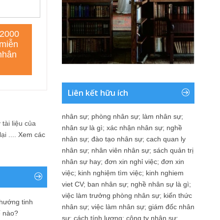
Liên kết hữu ích
nhân sự
;
phòng nhân sự
;
làm nhân sự
;
tài liệu của
nhân sự là gì
;
xác nhận nhân sự
;
nghề
i ....
Xem các
nhân sự
;
đào tạo nhân sự
;
cach quan ly
nhân sự
;
nhân viên nhân sự
;
sách quản trị
nhân sự hay
;
đơn xin nghỉ việc
;
đơn xin
việc
;
kinh nghiệm tìm việc
;
kinh nghiem
viet CV
;
ban nhân sự
;
nghề nhân sự là gì
;
việc làm trưởng phòng nhân sự
;
kiến thức
 hướng tinh
nhân sự
;
việc làm nhân sự
;
giám đốc nhân
ế nào?
sự
;
cách tính lương
;
công ty nhân sự
;