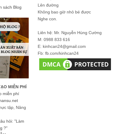
Lên đường
ản sách Blog
Không bao giờ nhỏ bé được
Nghe con.
Liên hệ: Mr. Nguyễn Hùng Cường
M: 0988 833 616
E: kinhcan24@gmail.com
Fb: fb.com/kinhcan24
TẠO MIỄN PHÍ
o miễn phí
hansu.net
hực tập, Nâng
 câu hỏi: "Làm
g ?"