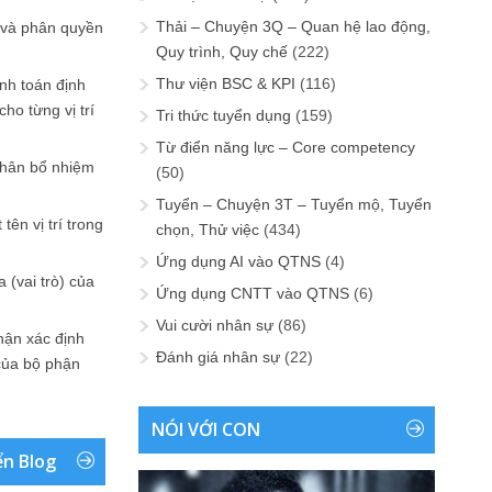
Thải – Chuyện 3Q – Quan hệ lao động,
 và phân quyền
Quy trình, Quy chế
(222)
Thư viện BSC & KPI
(116)
ính toán định
ho từng vị trí
Tri thức tuyển dụng
(159)
Từ điển năng lực – Core competency
phân bổ nhiệm
(50)
Tuyển – Chuyện 3T – Tuyển mộ, Tuyển
tên vị trí trong
chọn, Thử việc
(434)
Ứng dụng AI vào QTNS
(4)
 (vai trò) của
Ứng dụng CNTT vào QTNS
(6)
Vui cười nhân sự
(86)
hận xác định
Đánh giá nhân sự
(22)
của bộ phận
NÓI VỚI CON
ển Blog