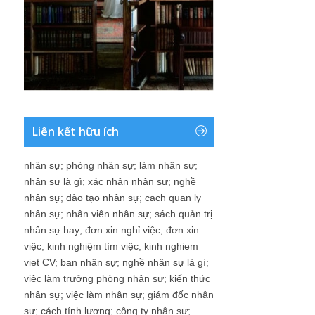
Liên kết hữu ích
nhân sự
;
phòng nhân sự
;
làm nhân sự
;
nhân sự là gì
;
xác nhận nhân sự
;
nghề
nhân sự
;
đào tạo nhân sự
;
cach quan ly
nhân sự
;
nhân viên nhân sự
;
sách quản trị
nhân sự hay
;
đơn xin nghỉ việc
;
đơn xin
việc
;
kinh nghiệm tìm việc
;
kinh nghiem
viet CV
;
ban nhân sự
;
nghề nhân sự là gì
;
việc làm trưởng phòng nhân sự
;
kiến thức
nhân sự
;
việc làm nhân sự
;
giám đốc nhân
sự
;
cách tính lương
;
công ty nhân sự
;