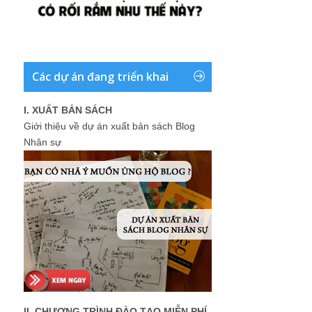
Các dự án đang triển khai
I. XUẤT BẢN SÁCH
Giới thiệu về dự án xuất bản sách Blog
Nhân sự
II. CHƯƠNG TRÌNH ĐÀO TẠO MIỄN PHÍ