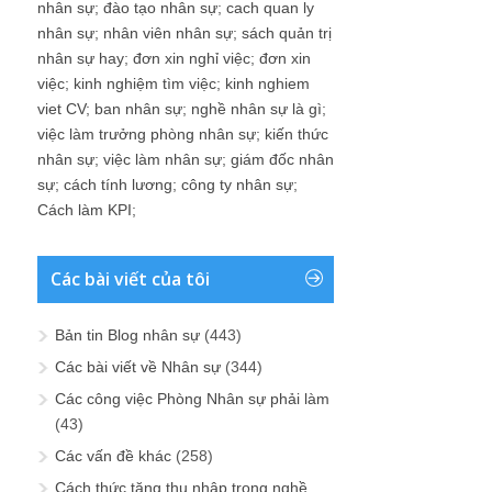
nhân sự
;
đào tạo nhân sự
;
cach quan ly
nhân sự
;
nhân viên nhân sự
;
sách quản trị
nhân sự hay
;
đơn xin nghỉ việc
;
đơn xin
việc
;
kinh nghiệm tìm việc
;
kinh nghiem
viet CV
;
ban nhân sự
;
nghề nhân sự là gì
;
việc làm trưởng phòng nhân sự
;
kiến thức
nhân sự
;
việc làm nhân sự
;
giám đốc nhân
sự
;
cách tính lương
;
công ty nhân sự
;
Cách làm KPI
;
Các bài viết của tôi
Bản tin Blog nhân sự
(443)
Các bài viết về Nhân sự
(344)
Các công việc Phòng Nhân sự phải làm
(43)
Các vấn đề khác
(258)
Cách thức tăng thu nhập trong nghề