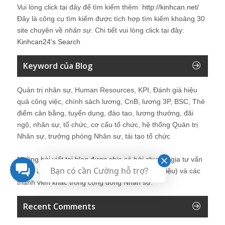
Vui lòng click tại đây để tìm kiếm thêm:
http://kinhcan.net/
Đây là công cụ tìm kiếm được tích hợp tìm kiếm khoảng 30
site chuyên về
nhân sự
. Chi tiết vui lòng click tại đây:
Kinhcan24′s Search
Keyword của Blog
Quản trị nhân sự, Human Resources, KPI, Đánh giá hiệu
quả công việc, chính sách lương, CnB, lương 3P, BSC, Thẻ
điểm cân bằng, tuyển dụng, đào tạo, lương thưởng, đãi
ngộ, nhân sự, tổ chức, cơ cấu tổ chức, hệ thống Quản trị
Nhân sự, trưởng phòng Nhân sự, tái tạo tổ chức
Những bài viết tại blog được chia sẻ bởi chuyên gia tư vấn
Bạn có cần Cường hỗ trợ?
Quản trị Nhân sự Nguyễn Hùng Cường (
giới thiệu
) và các
thành viên khác trong cộng đồng Nhân sự.
Recent Comments